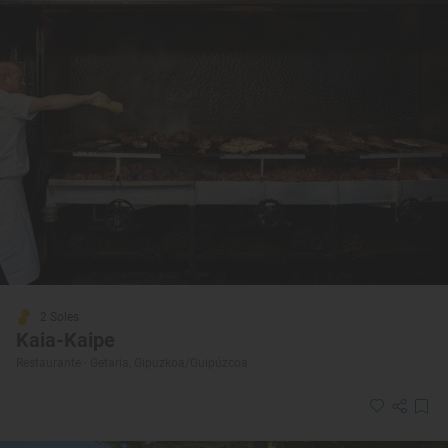
2 Soles
Kaia-Kaipe
Restaurante · Getaria, Gipuzkoa/Guipúzcoa