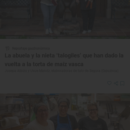
Reportaje gastronómico
La abuela y la nieta ‘talogiles’ que han dado la
vuelta a la torta de maíz vasca
Josepa Albizu y Uxue Maiotz, elaboradoras de talo de Segura (Gipuzkoa)