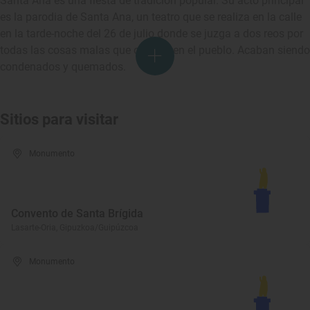
Santa Ana es una fiesta de tradición popular. Su acto principal
es la parodia de Santa Ana, un teatro que se realiza en la calle
en la tarde-noche del 26 de julio donde se juzga a dos reos por
todas las cosas malas que ocurren en el pueblo. Acaban siendo
condenados y quemados.
Sitios para visitar
Monumento
Convento de Santa Brígida
Lasarte-Oria, Gipuzkoa/Guipúzcoa
Monumento