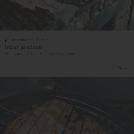
Restaurante Guía Repsol
Iribar jatetxea
Restaurante · Getaria, Gipuzkoa/Guipúzcoa