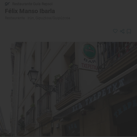
Restaurante Guía Repsol
Félix Manso Ibarla
Restaurante · Irún, Gipuzkoa/Guipúzcoa