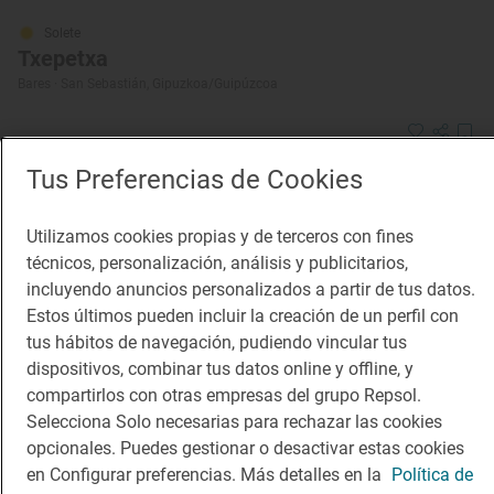
Solete
Txepetxa
Bares · San Sebastián, Gipuzkoa/Guipúzcoa
Tus Preferencias de Cookies
¡Mantente al tanto!
Suscríbete a la newsletter de los amantes del viaje y de
Utilizamos cookies propias y de terceros con fines
la buena comida
técnicos, personalización, análisis y publicitarios,
incluyendo anuncios personalizados a partir de tus datos.
Suscribirme
Estos últimos pueden incluir la creación de un perfil con
tus hábitos de navegación, pudiendo vincular tus
dispositivos, combinar tus datos online y offline, y
compartirlos con otras empresas del grupo Repsol.
Selecciona Solo necesarias para rechazar las cookies
Descárgate la App
opcionales. Puedes gestionar o desactivar estas cookies
en Configurar preferencias. Más detalles en la
Política de