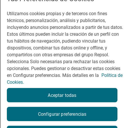
Guía Repsol
Enlaces
Utilizamos cookies propias y de terceros con fines
técnicos, personalización, análisis y publicitarios,
Comer
Contacto
incluyendo anuncios personalizados a partir de tus datos.
Viajar
Sala de prensa
Estos últimos pueden incluir la creación de un perfil con
tus hábitos de navegación, pudiendo vincular tus
Dormir
Canal de ética
dispositivos, combinar tus datos online y offline, y
compartirlos con otras empresas del grupo Repsol.
Selecciona Solo necesarias para rechazar las cookies
opcionales. Puedes gestionar o desactivar estas cookies
en Configurar preferencias. Más detalles en la
Política de
Política de privacidad
Política de cookies
Nota legal
Cookies.
Condiciones del servicio
© Repsol S.A. 2000
- 2026
Aceptar todas
Configurar preferencias