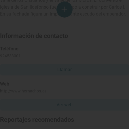
Valle de los Cristianos y el Valle de los Moros. El Convento e
Iglesia de San Ildefonso fue mandado a construir por Carlos I.
En su fachada figura un impresionante escudo del emperador.
Información de contacto
Teléfono
924533001
Llamar
Web
http://www.hornachos.es
Ver web
Reportajes recomendados