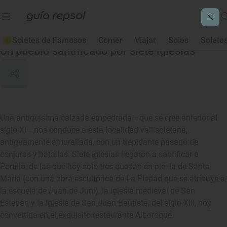
Portillo
Soletes de Famosos
Comer
Viajar
Soles
Solete
Un pueblo santificado por siete iglesias
Una antiquísima calzada empedrada –que se cree anterior al
siglo XI– nos conduce a esta localidad vallisoletana,
antiguamente amurallada, con un trepidante pasado de
conjuras y batallas. Siete iglesias llegaron a santificar a
Portillo, de las que hoy solo tres quedan en pie: la de Santa
María (con una obra escultórica de La Piedad que se atribuye a
la escuela de Juan de Juni), la iglesia medieval de San
Esteban y la Iglesia de San Juan Bautista, del siglo XIII, hoy
convertida en el exquisito restaurante Alboroque.