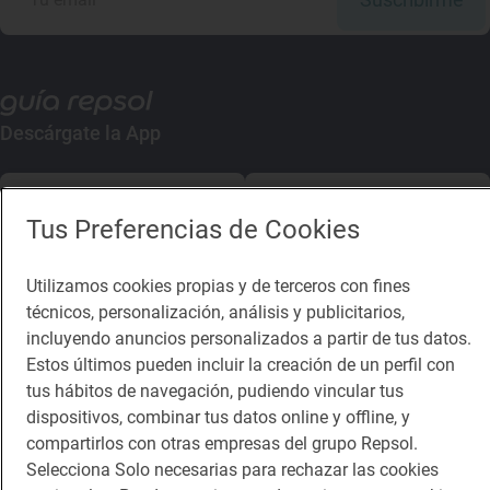
Descárgate la App
App Store
Google Play
Tus Preferencias de Cookies
Guía Repsol
Enlaces
Utilizamos cookies propias y de terceros con fines
técnicos, personalización, análisis y publicitarios,
Comer
Contacto
incluyendo anuncios personalizados a partir de tus datos.
Viajar
Sala de prensa
Estos últimos pueden incluir la creación de un perfil con
tus hábitos de navegación, pudiendo vincular tus
Dormir
Canal de ética
dispositivos, combinar tus datos online y offline, y
compartirlos con otras empresas del grupo Repsol.
Selecciona Solo necesarias para rechazar las cookies