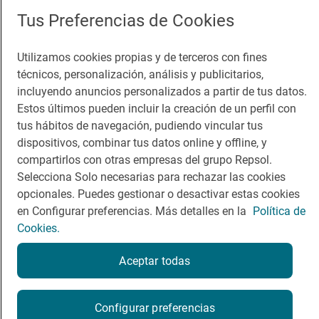
App Store
Google Play
Tus Preferencias de Cookies
Guía Repsol
Enlaces
Utilizamos cookies propias y de terceros con fines
técnicos, personalización, análisis y publicitarios,
Comer
Contacto
incluyendo anuncios personalizados a partir de tus datos.
Viajar
Sala de prensa
Estos últimos pueden incluir la creación de un perfil con
tus hábitos de navegación, pudiendo vincular tus
Dormir
Canal de ética
dispositivos, combinar tus datos online y offline, y
compartirlos con otras empresas del grupo Repsol.
Selecciona Solo necesarias para rechazar las cookies
opcionales. Puedes gestionar o desactivar estas cookies
en Configurar preferencias. Más detalles en la
Política de
Política de privacidad
Política de cookies
Nota legal
Cookies.
Condiciones del servicio
© Repsol S.A. 2000
- 2026
Aceptar todas
Configurar preferencias