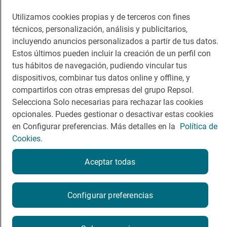
Viajar
Sala de prensa
Utilizamos cookies propias y de terceros con fines
Dormir
Canal de ética
técnicos, personalización, análisis y publicitarios,
incluyendo anuncios personalizados a partir de tus datos.
Estos últimos pueden incluir la creación de un perfil con
tus hábitos de navegación, pudiendo vincular tus
dispositivos, combinar tus datos online y offline, y
Política de privacidad
Política de cookies
Nota legal
compartirlos con otras empresas del grupo Repsol.
Condiciones del servicio
Selecciona Solo necesarias para rechazar las cookies
© Repsol S.A. 2000
- 2026
opcionales. Puedes gestionar o desactivar estas cookies
en Configurar preferencias. Más detalles en la
Política de
Cookies.
Aceptar todas
Configurar preferencias