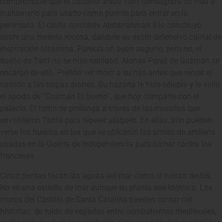
comprensible que el caudillo árabe Tarif consagrara su vida a
mantenerlo para usarlo como puente para entrar en la
península. El califa cordobés Abdarrahman II lo construyó
sobre una meseta rocosa, dándole su estilo defensivo califal de
inspiración bizantina. Parecía un buen augurio, pero no, el
sueño de Tarif no se hizo realidad. Alonso Pérez de Guzmán se
encargó de ello. Prefirió ver morir a su hijo antes que rendir el
castillo a las tropas árabes. Su hazaña le hizo célebre y le valió
el apodo de “Guzmán El bueno”, que hoy comparte con el
palacio. El fortín se prolonga a través de las murallas que
envolvieron Tarifa para repeler ataques. En ellas, aún pueden
verse los huecos en los que se ubicaron las armas de artillería
usadas en la Guerra de Independencia para luchar contra los
franceses.
Cinco puntas tocan las aguas del mar como si fueran dedos.
No es una estrella de mar aunque su planta sea idéntica. Los
muros del Castillo de Santa Catalina pueden contar mil
historias: de ruido de espadas entre combatientes medievales,