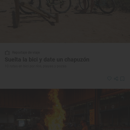
Reportaje de viaje
Suelta la bici y date un chapuzón
10 rutas en bici por ríos, playas y pozas