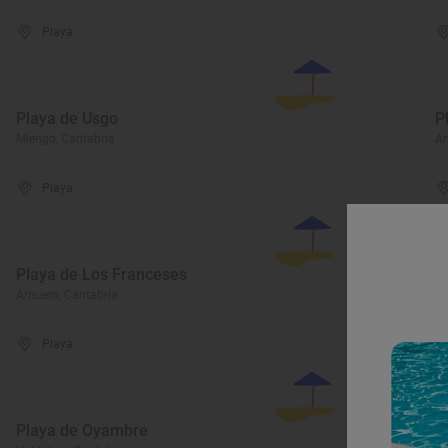
Playa
Playa de Usgo
P
Miengo, Cantabria
Ar
Playa
Playa de Los Franceses
P
Arnuero, Cantabria
Ca
Playa
Playa de Oyambre
P