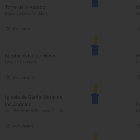
Torre de Alvarado
C
Medio Cudeyo, Cantabria
Sa
Monumento
Menhir Yelso de Hayas
P
Limpias, Cantabria
No
Monumento
Iglesia de Santa María de
los Ángeles
E
San Vicente de la Barquera, Cantabria
Me
Monumento