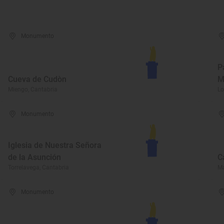
Monumento
P
Cueva de Cudòn
M
Miengo, Cantabria
Lo
Monumento
Iglesia de Nuestra Señora
de la Asunción
C
Torrelavega, Cantabria
Ma
Monumento