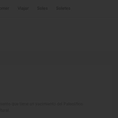
omer
Viajar
Soles
Soletes
ento que tiene un yacimiento del Paleolítico
tural.