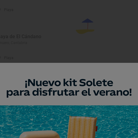
Playa
laya de El Cándano
nuero, Cantabria
Playa
laya de Dicido
stro Urdiales, Cantabria
Playa
laya de Amió