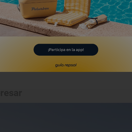
l de San Vicente, Cantabria
Playa
laya de Los Locos
ances, Cantabria
eresar