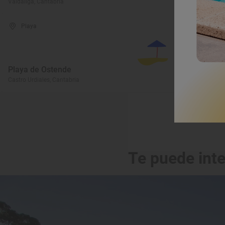
Valdáliga, Cantabria
Va
Playa
Playa de Ostende
P
Castro Urdiales, Cantabria
Su
Te puede int