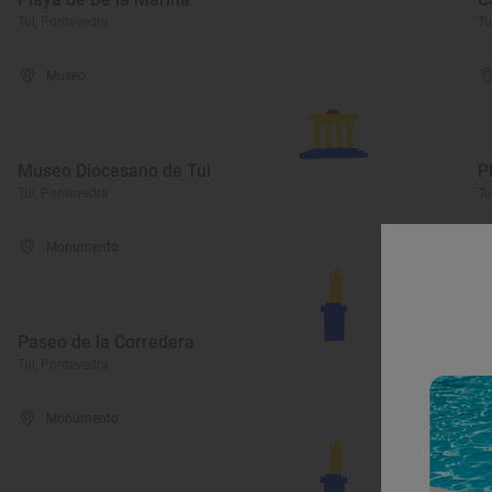
Tui, Pontevedra
Tu
Museo
Museo Diocesano de Tui
P
Tui, Pontevedra
Tu
Monumento
Paseo de la Corredera
C
Tui, Pontevedra
Tu
Monumento
T