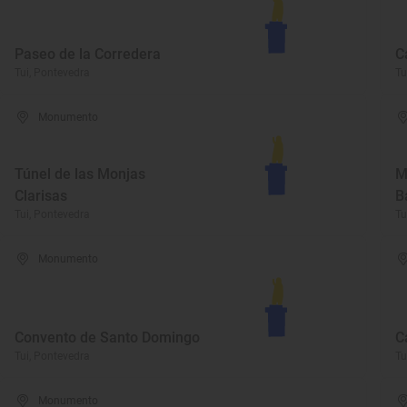
Paseo de la Corredera
C
Tui, Pontevedra
Tu
Monumento
Túnel de las Monjas
M
Clarisas
B
Tui, Pontevedra
Tu
Monumento
Convento de Santo Domingo
C
Tui, Pontevedra
Tu
Monumento