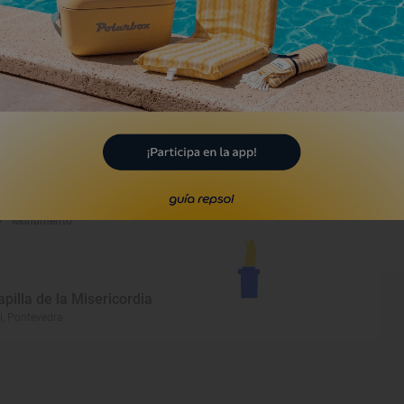
larisas
i, Pontevedra
Playa
laya de Ribeira
i, Pontevedra
Monumento
apilla de la Misericordia
i, Pontevedra