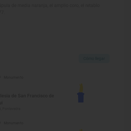
cúpula de media naranja, el amplio coro, el retablo
77.
Cómo llegar
Monumento
glesia de San Francisco de
ui
i, Pontevedra
Monumento