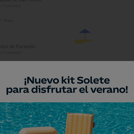
i, Pontevedra
Playa
laya de Paramós
i, Pontevedra
Monumento
atedral de Santa María
i, Pontevedra
Monumento
únel de las Monjas