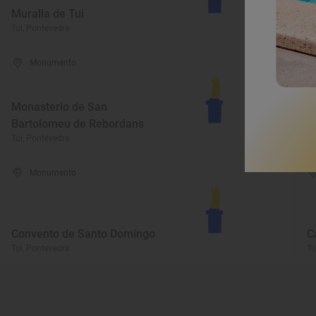
Muralla de Tui
C
Tui, Pontevedra
Tu
Monumento
Monasterio de San
Bartolomeu de Rebordans
P
Tui, Pontevedra
Tu
Monumento
Convento de Santo Domingo
C
Tui, Pontevedra
Tu