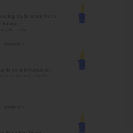
x-colegiata de Santa María
e Baiona
iona, Pontevedra
Monumento
apilla de la Encarnación
lanova de Arousa, Pontevedra
Monumento
apilla de San Telmo