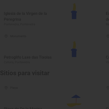
Iglesia de la Virgen de la
E
Peregrina
d
Pontevedra, Pontevedra
Ba
Monumento
Petroglifo Laxe das Tixolas
C
Catoira, Pontevedra
Vi
Sitios para visitar
Playa
Playa de De la Marina
C