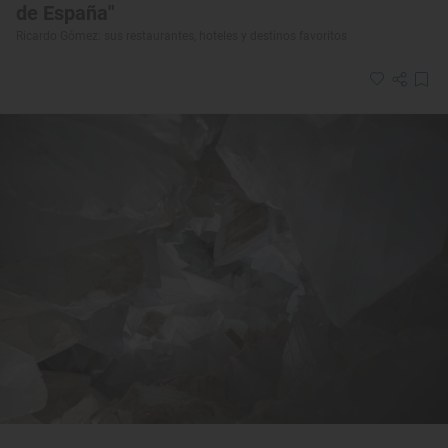
de España"
Ricardo Gómez: sus restaurantes, hoteles y destinos favoritos