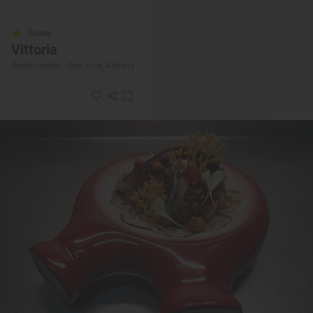
Solete
Vittoria
Restaurantes · San José, Almería