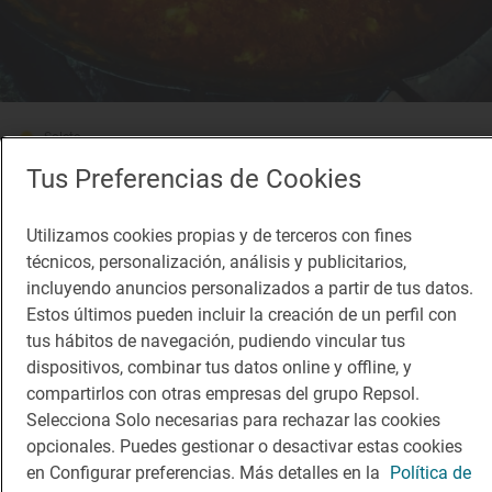
Solete
Taberna El Postigo
Tus Preferencias de Cookies
Bares · Almería, Almería
Utilizamos cookies propias y de terceros con fines
técnicos, personalización, análisis y publicitarios,
incluyendo anuncios personalizados a partir de tus datos.
Estos últimos pueden incluir la creación de un perfil con
tus hábitos de navegación, pudiendo vincular tus
dispositivos, combinar tus datos online y offline, y
compartirlos con otras empresas del grupo Repsol.
Selecciona Solo necesarias para rechazar las cookies
Solete
Solete
opcionales. Puedes gestionar o desactivar estas cookies
Satyaraj
Santa Mónica
en Configurar preferencias. Más detalles en la
Política de
Restaurantes · Níjar, Almería
Fast Good · Almería, Almería