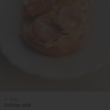
Solete
Collage café