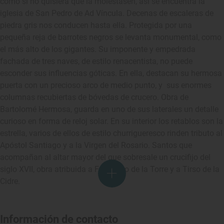
como si no quisiera que la molestasen, así se encuentra la
iglesia de San Pedro de Ad Víncula. Decenas de escaleras de
piedra gris nos conducen hasta ella. Protegida por una
pequeña reja de barrotes negros se levanta monumental, como
el más alto de los gigantes. Su imponente y empedrada
fachada de tres naves, de estilo renacentista, no puede
esconder sus influencias góticas. En ella, destacan su hermosa
puerta con un precioso arco de medio punto, y sus enormes
columnas recubiertas de bóvedas de crucero. Obra de
Bartolomé Hermosa, guarda en uno de sus laterales un detalle
curioso en forma de reloj solar. En su interior los retablos son la
estrella, varios de ellos de estilo churrigueresco rinden tributo al
Apóstol Santiago y a la Virgen del Rosario. Santos que
acompañan al altar mayor del que sobresale un crucifijo del
siglo XVII, obra atribuida a Francisco de la Torre y a Tirso de la
Cidre.
Información de contacto