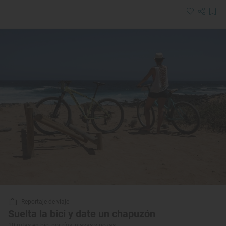
Reportaje de viaje
Suelta la bici y date un chapuzón
10 rutas en bici por ríos, playas y pozas