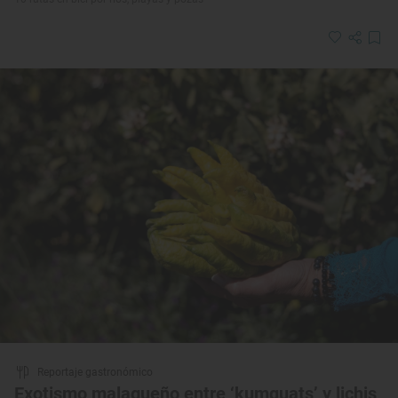
Reportaje gastronómico
Exotismo malagueño entre ‘kumquats’ y lichis