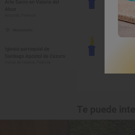
Arte Sacro en Valoria del
Alcor
I
Ampudia, Palencia
Fr
Monumento
Iglesia parroquial de
Santiago Apóstol de Cezura
A
Pomar de Valdivia, Palencia
La
Te puede int