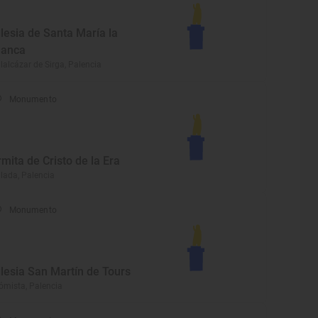
glesia de Santa María la
lanca
llalcázar de Sirga, Palencia
Monumento
rmita de Cristo de la Era
llada, Palencia
Monumento
glesia San Martín de Tours
ómista, Palencia