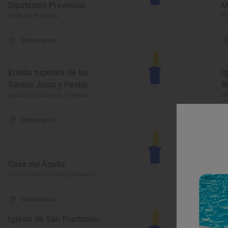
Diputación Provincial
M
Palencia, Palencia
Pa
Monumento
Ermita rupestre de los
I
Santos Justo y Pastor
B
Aguilar de Campoo, Palencia
Vi
Monumento
Casa del Águila
E
Carrión de los Condes, Palencia
Vi
Monumento
Iglesia de San Fructuoso-