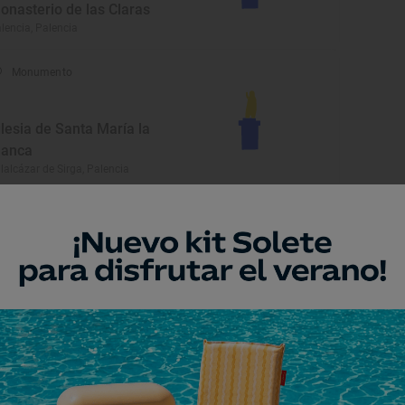
onasterio de las Claras
lencia, Palencia
Monumento
glesia de Santa María la
lanca
llalcázar de Sirga, Palencia
Monumento
rmita de Cristo de la Era
llada, Palencia
Monumento