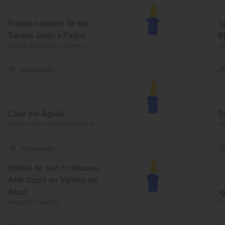
Ermita rupestre de los
I
Santos Justo y Pastor
B
Aguilar de Campoo, Palencia
Vi
Monumento
Casa del Águila
E
Carrión de los Condes, Palencia
Vi
Monumento
Iglesia de San Fructuoso-
Arte Sacro en Valoria del
Alcor
I
Ampudia, Palencia
Fr