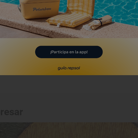
glesia San Martín de Tours
ómista, Palencia
Monumento
badía de Lebanza
 Pernía, Palencia
eresar