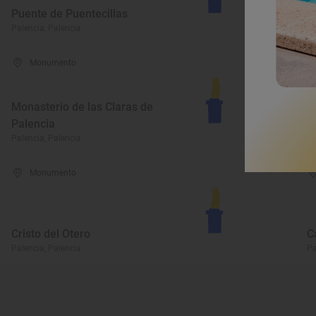
Puente de Puentecillas
P
Palencia, Palencia
Pa
Monumento
Monasterio de las Claras de
I
Palencia
P
Palencia, Palencia
Pa
Monumento
Cristo del Otero
C
Palencia, Palencia
Pa