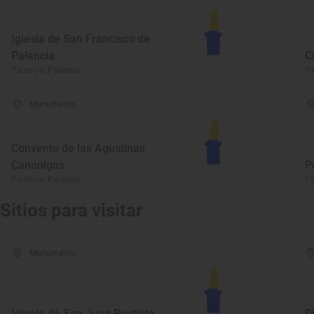
Iglesia de San Francisco de
Palencia
C
Palencia, Palencia
Pa
Monumento
Convento de las Agustinas
Canónigas
P
Palencia, Palencia
Pa
Sitios para visitar
Monumento
Iglesia de San Juan Bautista
D