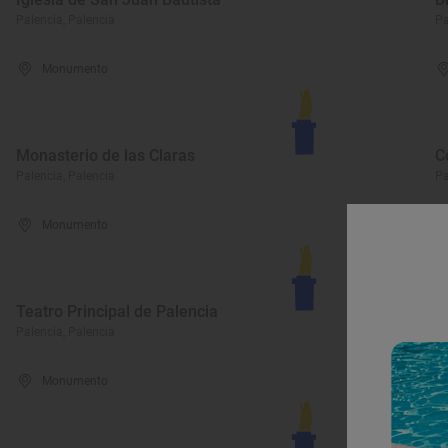
Palencia, Palencia
Pa
Monumento
Monasterio de las Claras
C
Palencia, Palencia
Pa
Monumento
I
Teatro Principal de Palencia
d
Palencia, Palencia
Pa
Monumento
I