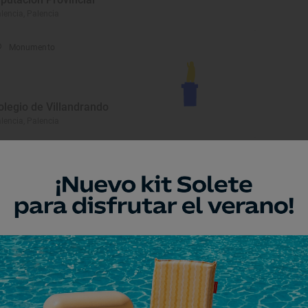
lencia, Palencia
Monumento
olegio de Villandrando
lencia, Palencia
Monumento
glesia de Nuestra Señora
e la Calle
lencia, Palencia
Monumento
glesia de la Soledad de