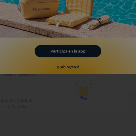
alencia
lencia, Palencia
Monumento
glesia de San Francisco de
alencia
lencia, Palencia
Lugar Emblemático
anal de Castilla
lencia, Palencia