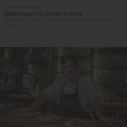
Reportaje de viaje
Soletes para no perder el norte
Restaurantes en la A-6, A-50, A-52 y A-66 con Solete: dónde comer rico y
barato