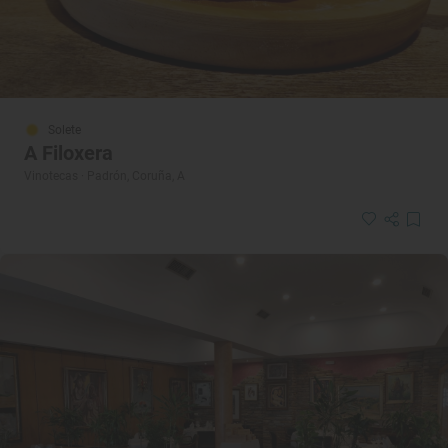
Solete
A Filoxera
Vinotecas · Padrón, Coruña, A