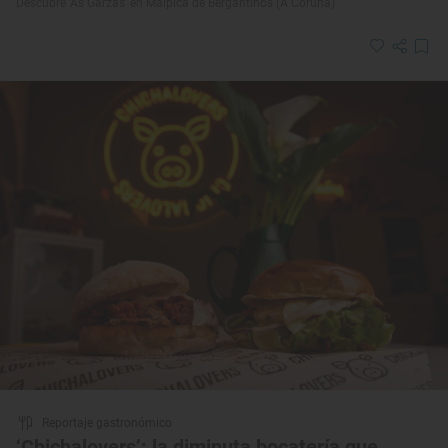
Descubre 'As Garzas' en Malpica de Bergantiños (A Coruña)
Reportaje gastronómico
‘Chichalovers’: la diminuta bocatería que