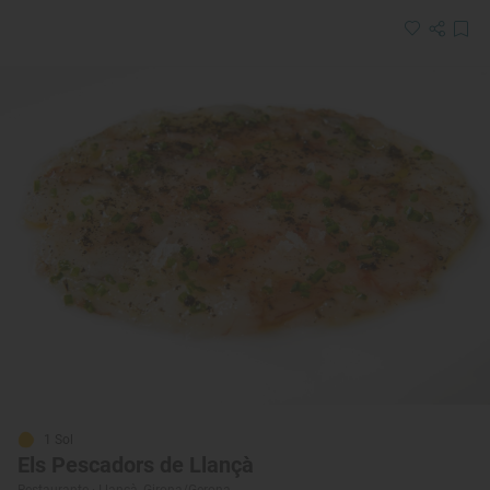
1 Sol
Els Pescadors de Llançà