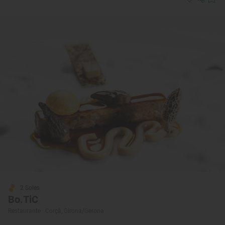
2 Soles
Bo.TiC
Restaurante · Corçà, Girona/Gerona