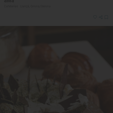
aMà
Cafeterías · Llançà, Girona/Gerona