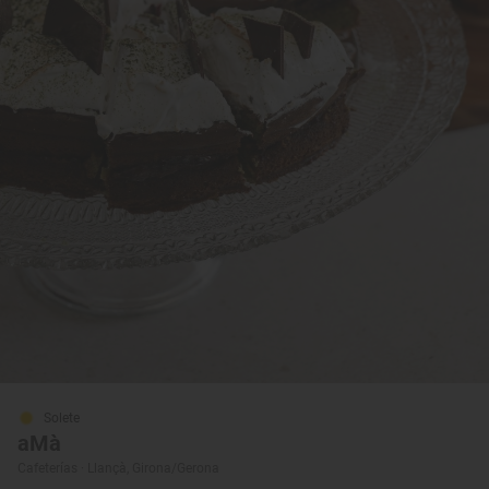
Solete
aMà
Cafeterías · Llançà, Girona/Gerona