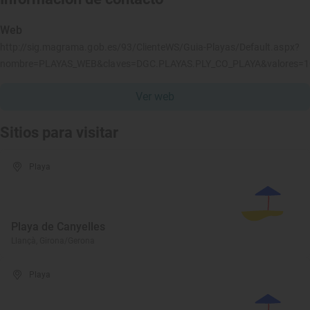
Web
http://sig.magrama.gob.es/93/ClienteWS/Guia-Playas/Default.aspx?
nombre=PLAYAS_WEB&claves=DGC.PLAYAS.PLY_CO_PLAYA&valores=
Ver web
Sitios para visitar
Playa
Playa de Canyelles
Llançà, Girona/Gerona
Playa