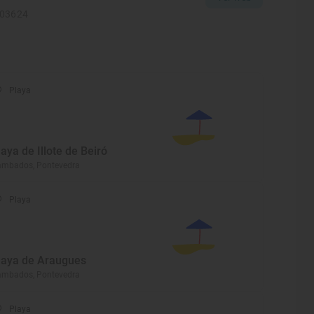
103624
Playa
laya de Illote de Beiró
ambados, Pontevedra
Playa
laya de Araugues
ambados, Pontevedra
Playa