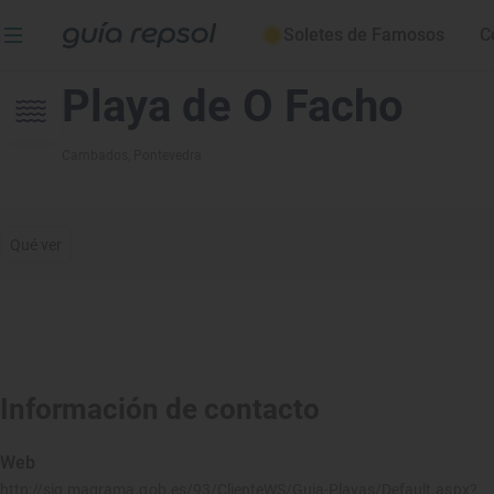
Soletes de Famosos
C
Playa de O Facho
Cambados
, Pontevedra
Qué ver
Información de contacto
Web
http://sig.magrama.gob.es/93/ClienteWS/Guia-Playas/Default.aspx?