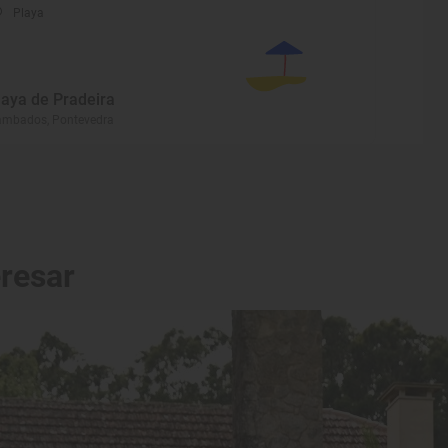
Playa
laya de Pradeira
ambados, Pontevedra
eresar