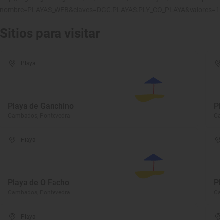
nombre=PLAYAS_WEB&claves=DGC.PLAYAS.PLY_CO_PLAYA&valores=
Sitios para visitar
Playa
Playa de Ganchino
P
Cambados, Pontevedra
C
Playa
Playa de O Facho
P
Cambados, Pontevedra
C
Playa