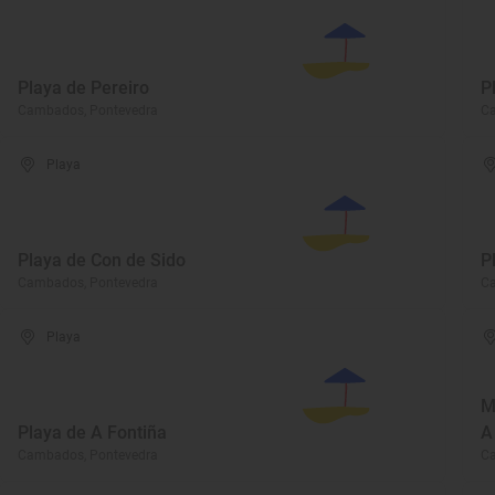
Playa de Pereiro
P
Cambados, Pontevedra
C
Playa
Playa de Con de Sido
P
Cambados, Pontevedra
C
Playa
M
Playa de A Fontiña
A
Cambados, Pontevedra
C