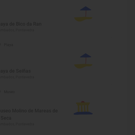
laya de Bico da Ran
ambados, Pontevedra
Playa
laya de Seiñas
ambados, Pontevedra
Museo
useo Molino de Mareas de
 Seca
ambados, Pontevedra