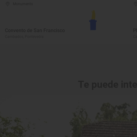
Monumento
Convento de San Francisco
P
Cambados, Pontevedra
C
Te puede int