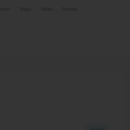
omer
Viajar
Soles
Soletes
Ver web