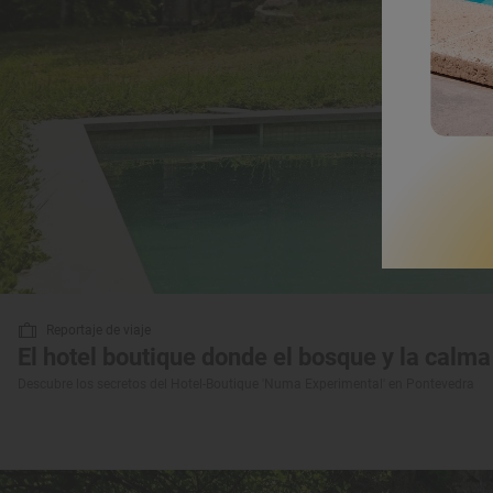
Reportaje de viaje
El hotel boutique donde el bosque y la calm
Descubre los secretos del Hotel-Boutique 'Numa Experimental' en Pontevedra