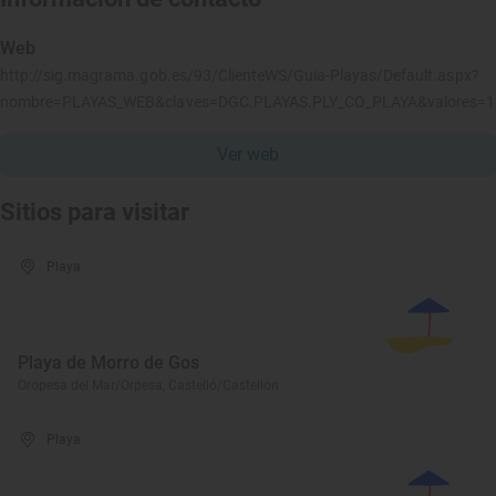
Web
http://sig.magrama.gob.es/93/ClienteWS/Guia-Playas/Default.aspx?
nombre=PLAYAS_WEB&claves=DGC.PLAYAS.PLY_CO_PLAYA&valores=
Ver web
Sitios para visitar
Playa
Playa de Morro de Gos
Oropesa del Mar/Orpesa, Castelló/Castellón
Playa