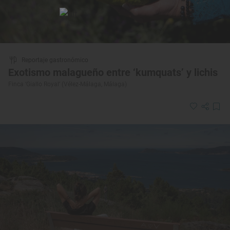
Reportaje gastronómico
Exotismo malagueño entre ‘kumquats’ y lichis
Finca ‘Giallo Royal’ (Vélez-Málaga, Málaga)