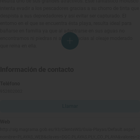
resulta uno de sus grandes atractivos. Este fantástico molusco
intenta evadir a los pescadores gracias a su chorro de tinta que
despista a sus depredadores y así evitar ser capturado. El
entorno en el que se encuentra ésta playa, resulta ideal para
bañarse en familia ya que al adentrarse en sus aguas no
encontramos ni piedras ni algas, gracias al oleaje moderado
que reina en ella.
Información de contacto
Teléfono
952802002
Llamar
Web
http://sig.magrama.gob.es/93/ClienteWS/Guia-Playas/Default.aspx?
nombre=PLAYAS_WEB&claves=DGC.PLAYAS.PLY_CO_PLAYA&valores=