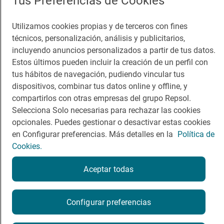
Tus Preferencias de Cookies
App Store
Google Play
Utilizamos cookies propias y de terceros con fines
técnicos, personalización, análisis y publicitarios,
Guía Repsol
Enlaces
incluyendo anuncios personalizados a partir de tus datos.
Estos últimos pueden incluir la creación de un perfil con
Comer
Contacto
tus hábitos de navegación, pudiendo vincular tus
dispositivos, combinar tus datos online y offline, y
Viajar
Sala de prensa
compartirlos con otras empresas del grupo Repsol.
Dormir
Canal de ética
Selecciona Solo necesarias para rechazar las cookies
opcionales. Puedes gestionar o desactivar estas cookies
en Configurar preferencias. Más detalles en la
Política de
Cookies.
Aceptar todas
Política de privacidad
Política de cookies
Nota legal
Condiciones del servicio
© Repsol S.A. 2000
- 2026
Configurar preferencias