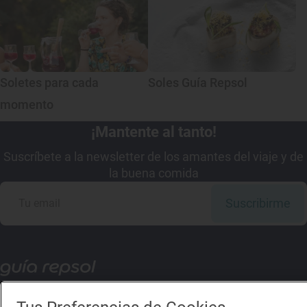
Soletes para cada
Soles Guía Repsol
momento
¡Mantente al tanto!
Suscríbete a la newsletter de los amantes del viaje y de
la buena comida
Suscribirme
Descárgate la App