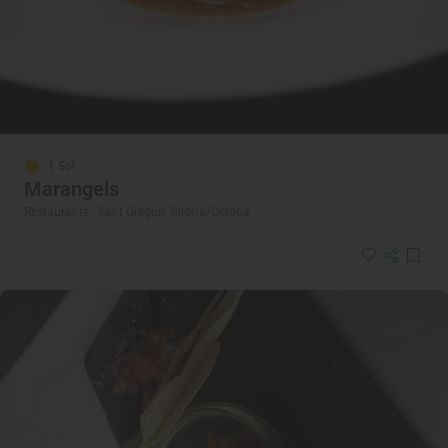
1 Sol
Marangels
Restaurante · Sant Gregori, Girona/Gerona