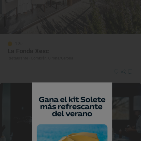
1 Sol
La Fonda Xesc
Restaurante · Gombrèn, Girona/Gerona