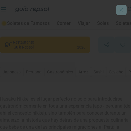
Hasaku Chifa Nikkei
Soletes de Famosos
Comer
Viajar
Soles
Solete
Madrid
, Madrid
Restaurante
Guía Repsol
2026
Japonesa
Peruana
Gastronómico
Arroz
Sushi
Ceviche
P
Hasaku Nikkei es el lugar perfecto no solo para introducirse
gastronómicamente en toda una experiencia japo - peruana (de
ahí el concepto nikkei), sino también para conocer durante un
almuerzo la historia que hay detrás de una propuesta culinaria
que bebe de una de las principales migraciones al Perú: la