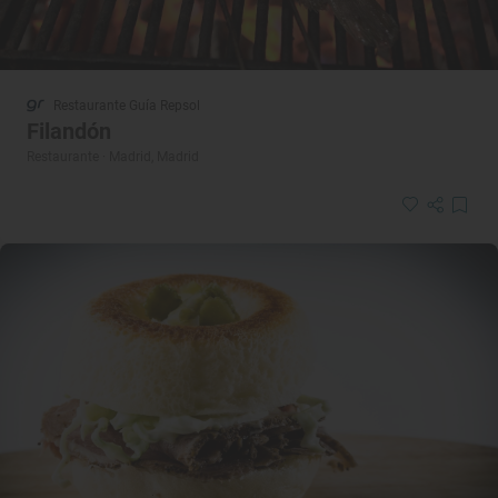
Restaurante Guía Repsol
Filandón
Restaurante · Madrid, Madrid