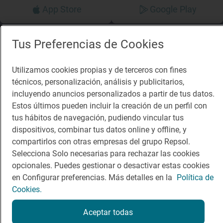
App Store
Google Play
Guía Repsol
Enlaces
Tus Preferencias de Cookies
Comer
Contacto
Utilizamos cookies propias y de terceros con fines
Viajar
Sala de prensa
técnicos, personalización, análisis y publicitarios,
incluyendo anuncios personalizados a partir de tus datos.
Dormir
Canal de ética
Estos últimos pueden incluir la creación de un perfil con
tus hábitos de navegación, pudiendo vincular tus
dispositivos, combinar tus datos online y offline, y
compartirlos con otras empresas del grupo Repsol.
Selecciona Solo necesarias para rechazar las cookies
Política de privacidad
Política de cookies
Nota legal
opcionales. Puedes gestionar o desactivar estas cookies
Condiciones del servicio
en Configurar preferencias. Más detalles en la
Política de
© Repsol S.A. 2000
- 2026
Cookies.
Aceptar todas