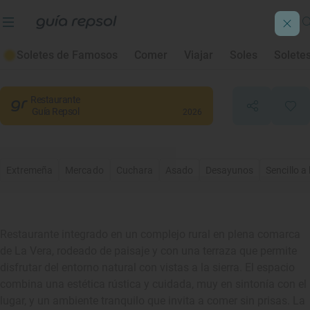
La Finca - Villa Xarahiz
Soletes de Famosos
Comer
Viajar
Soles
Solete
Jaraíz de la Vera
, Cáceres
Restaurante
Guía Repsol
2026
Extremeña
Mercado
Cuchara
Asado
Desayunos
Sencillo a
Restaurante integrado en un complejo rural en plena comarca
de La Vera, rodeado de paisaje y con una terraza que permite
disfrutar del entorno natural con vistas a la sierra. El espacio
combina una estética rústica y cuidada, muy en sintonía con el
lugar, y un ambiente tranquilo que invita a comer sin prisas. La