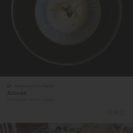
Restaurante Guía Repsol
Azacán
Restaurante · Hervás, Cáceres