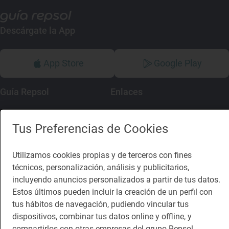
Descárgate la App
App Store
Google Play
Guía Repsol
Enlaces
Comer
Contacto
Tus Preferencias de Cookies
Viajar
Sala de prensa
Dormir
Canal de ética
Utilizamos cookies propias y de terceros con fines
técnicos, personalización, análisis y publicitarios,
incluyendo anuncios personalizados a partir de tus datos.
Estos últimos pueden incluir la creación de un perfil con
tus hábitos de navegación, pudiendo vincular tus
dispositivos, combinar tus datos online y offline, y
Política de privacidad
Política de cookies
Nota legal
compartirlos con otras empresas del grupo Repsol.