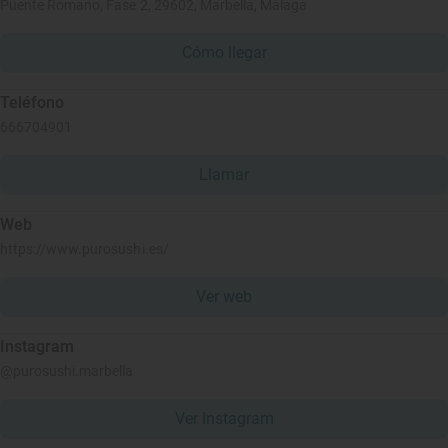
Puente Romano, Fase 2, 29602, Marbella, Málaga
Cómo llegar
Teléfono
666704901
Llamar
Web
https://www.purosushi.es/
Ver web
Instagram
@purosushi.marbella
Ver Instagram