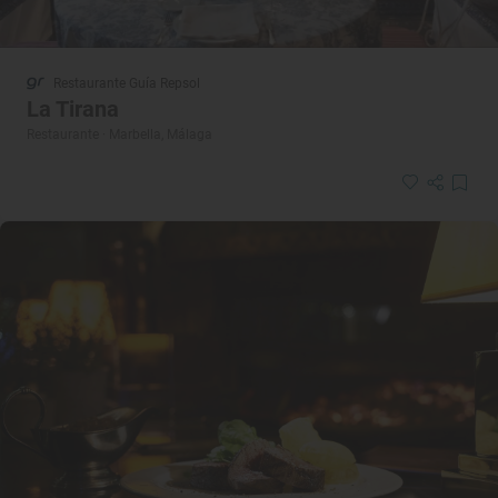
Restaurante Guía Repsol
La Tirana
Restaurante · Marbella, Málaga