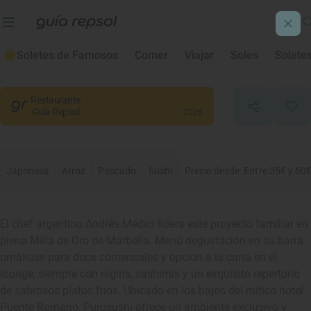
Purosushi
Soletes de Famosos
Comer
Viajar
Soles
Solete
Marbella
, Málaga
Restaurante
Guía Repsol
2026
Japonesa
Arroz
Pescado
Sushi
Precio desde: Entre 35€ y 60
El chef argentino Andrés Médici lidera este proyecto familiar en
plena Milla de Oro de Marbella. Menú degustación en su barra
omakase para doce comensales y opción a la carta en el
lounge, siempre con nigiris, sashimis y un exquisito repertorio
de sabrosos platos fríos. Ubicado en los bajos del mítico hotel
Puente Romano, Purosushi ofrece un ambiente exclusivo y