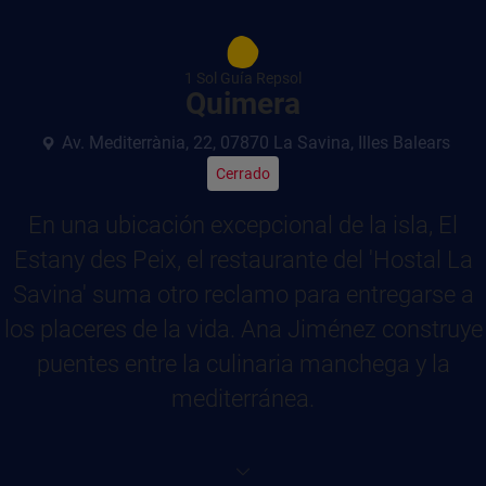
1 Sol Guía Repsol
Quimera
Av. Mediterrània, 22, 07870 La Savina, Illes Balears
Cerrado
En una ubicación excepcional de la isla, El
Estany des Peix, el restaurante del 'Hostal La
Savina' suma otro reclamo para entregarse a
los placeres de la vida. Ana Jiménez construye
puentes entre la culinaria manchega y la
mediterránea.