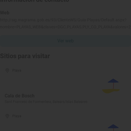
Web
http://sig.magrama.gob.es/93/ClienteWS/Guia-Playas/Default.aspx?
nombre=PLAYAS_WEB&claves=DGC.PLAYAS.PLY_CO_PLAYA&valores=
Ver web
Sitios para visitar
Playa
Cala de Bosch
Sant Francesc de Formentera, Balears/Islas Baleares
Playa