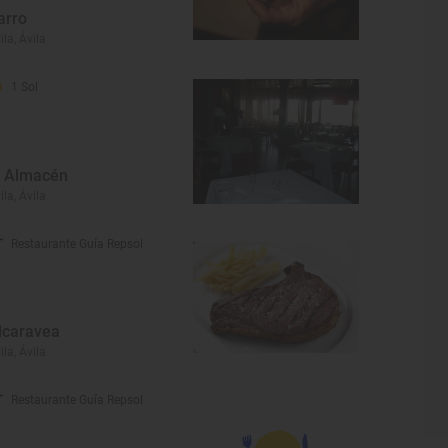
arro
ila, Ávila
1 Sol
l Almacén
ila, Ávila
Restaurante Guía Repsol
lcaravea
ila, Ávila
Restaurante Guía Repsol