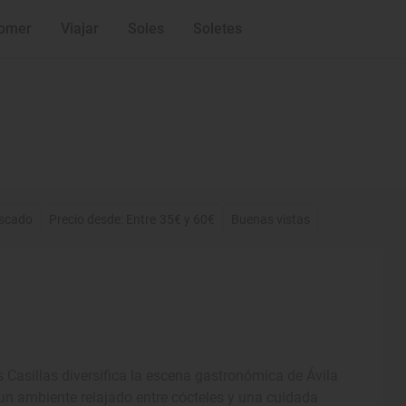
omer
Viajar
Soles
Soletes
scado
Precio desde: Entre 35€ y 60€
Buenas vistas
s Casillas diversifica la escena gastronómica de Ávila
e un ambiente relajado entre cócteles y una cuidada