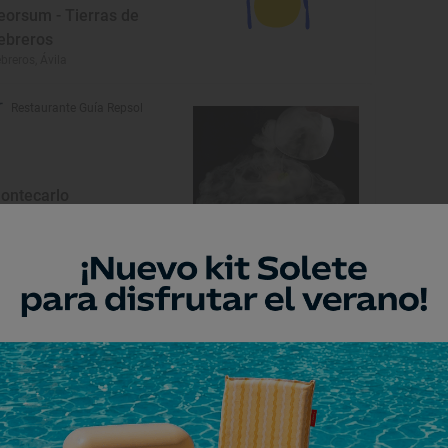
eorsum - Tierras de
ebreros
breros, Ávila
Restaurante Guía Repsol
ontecarlo
s Navas del Marqués, Ávila
eresar