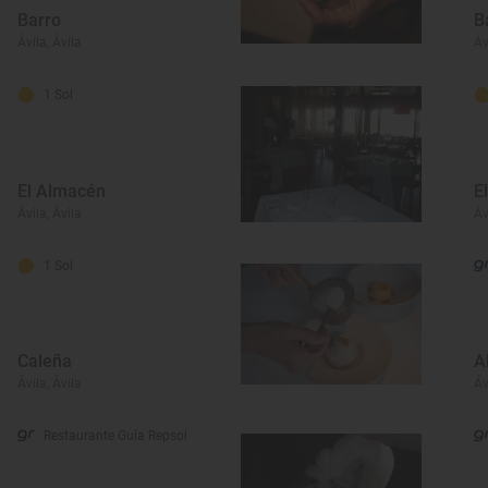
Barro
B
Ávila, Ávila
Áv
1 Sol
El Almacén
E
Ávila, Ávila
Áv
1 Sol
Caleña
A
Ávila, Ávila
Áv
Restaurante Guía Repsol