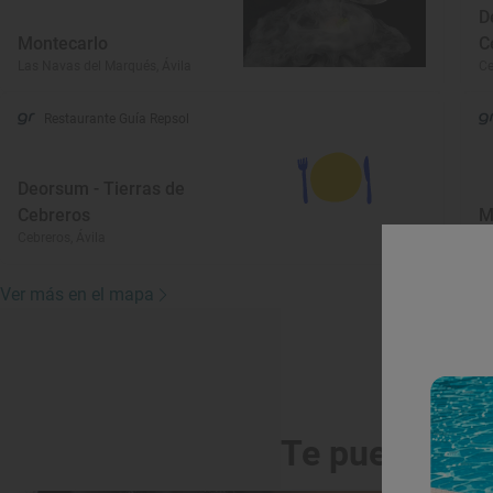
D
Montecarlo
C
Las Navas del Marqués, Ávila
Ce
Restaurante Guía Repsol
Deorsum - Tierras de
Cebreros
M
Cebreros, Ávila
La
Ver más en el mapa
Te puede int