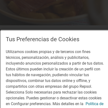
Restaurante Guía Repsol
Lilicook Cocina
Tus Preferencias de Cookies
Restaurante · Salamanca, Salamanca
Utilizamos cookies propias y de terceros con fines
técnicos, personalización, análisis y publicitarios,
incluyendo anuncios personalizados a partir de tus datos.
¡Mantente al tanto!
Estos últimos pueden incluir la creación de un perfil con
tus hábitos de navegación, pudiendo vincular tus
Suscríbete a la newsletter de los amantes del viaje y de
dispositivos, combinar tus datos online y offline, y
la buena comida
compartirlos con otras empresas del grupo Repsol.
Suscribirme
Selecciona Solo necesarias para rechazar las cookies
opcionales. Puedes gestionar o desactivar estas cookies
en Configurar preferencias. Más detalles en la
Política de