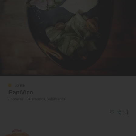
Solete
iPaniVino
Vinotecas · Salamanca, Salamanca