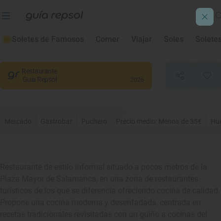
Tapas 3.0
Soletes de Famosos
Comer
Viajar
Soles
Solete
Salamanca
, Salamanca
Restaurante
Guía Repsol
2026
Mercado
Gastrobar
Puchero
Precio medio: Menos de 35€
Hue
Restaurante de estilo informal situado a pocos metros de la
Plaza Mayor de Salamanca, en una zona de restaurantes
turísticos de los que se diferencia ofreciendo cocina de calidad.
Propone una cocina moderna y desenfadada, centrada en
recetas tradicionales revisitadas con un guiño a cocinas del