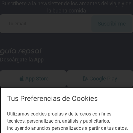
Suscríbete a la newsletter de los amantes del viaje y de
la buena comida
Suscribirme
Descárgate la App
App Store
Google Play
Guía Repsol
Enlaces
Tus Preferencias de Cookies
Comer
Contacto
Utilizamos cookies propias y de terceros con fines
Viajar
Sala de prensa
técnicos, personalización, análisis y publicitarios,
incluyendo anuncios personalizados a partir de tus datos.
Dormir
Canal de ética