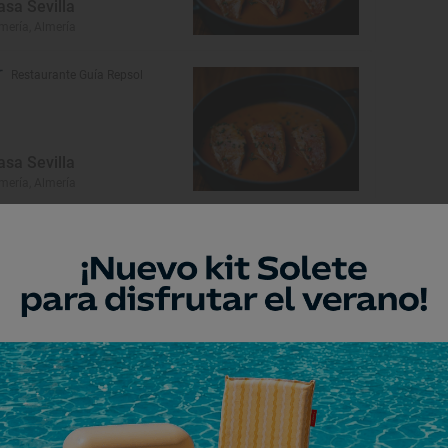
asa Sevilla
mería, Almería
Restaurante Guía Repsol
asa Sevilla
mería, Almería
eresar