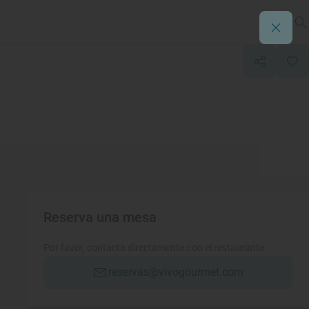
Reserva una mesa
Por favor, contacta directamente con el restaurante.
reservas@vivogourmet.com