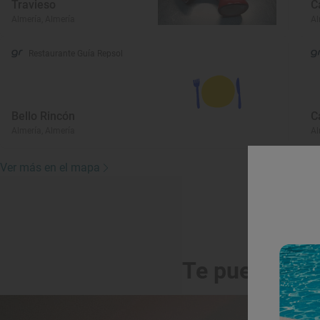
Travieso
C
Almería, Almería
Al
Restaurante Guía Repsol
Bello Rincón
C
Almería, Almería
Al
Ver más en el mapa
Te puede int