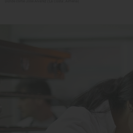
Donde come José Álvarez ('La Costa', Almería)