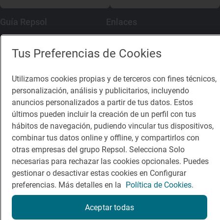
Guía Repsol
Enlaces
Comer
Contacto
Tus Preferencias de Cookies
Viajar
Sala de prensa
Utilizamos cookies propias y de terceros con fines técnicos,
Dormir
Canal de ética
personalización, análisis y publicitarios, incluyendo
anuncios personalizados a partir de tus datos. Estos
últimos pueden incluir la creación de un perfil con tus
hábitos de navegación, pudiendo vincular tus dispositivos,
combinar tus datos online y offline, y compartirlos con
Política de privacidad
Política de cookies
Nota legal
otras empresas del grupo Repsol. Selecciona Solo
Condiciones del servicio
necesarias para rechazar las cookies opcionales. Puedes
© Repsol S.A. 2000
- 2026
gestionar o desactivar estas cookies en Configurar
preferencias. Más detalles en la
Política de Cookies.
Aceptar todas