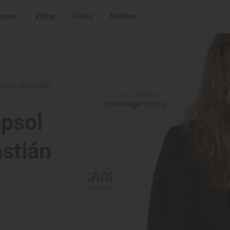
omer
Viajar
Soles
Soletes
con un protocolo
epsol
stián