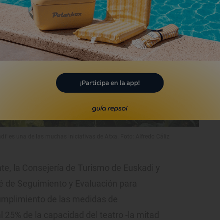
i' es una de las muchas iniciativas de Atxa. Foto: Alfredo Cáliz
te, la Consejería de Turismo de Euskadi y
é de Seguimiento y Evaluación para
l cumplimiento de las medidas de
 25% de la capacidad del teatro -la mitad