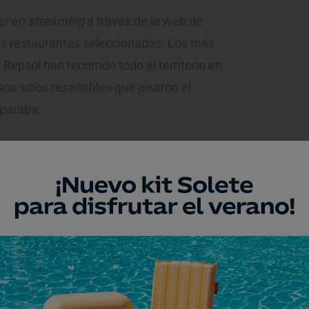
er en
streaming
a través de la web de
os restaurantes seleccionados. Los más
Repsol han recorrido todo el territorio en
sos sitios reseñables que pisaron el
 paraba.