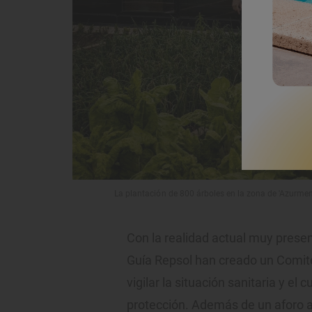
La plantación de 800 árboles en la zona de 'Azurmend
Con la realidad actual muy presen
Guía Repsol han creado un Comit
vigilar la situación sanitaria y e
protección. Además de un aforo al