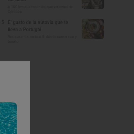
A 100 km a la redonda: qué ver cerca de
Córdoba
5
El gusto de la autovía que te
lleva a Portugal
Restaurantes en la A-5: dónde comer rico y
barato