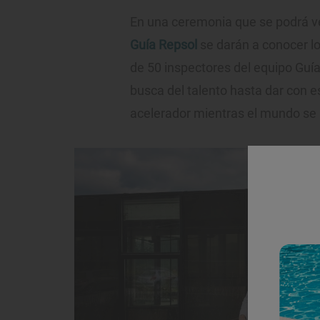
En una ceremonia que se podrá v
Guía Repsol
se darán a conocer l
de 50 inspectores del equipo Guía 
busca del talento hasta dar con e
acelerador mientras el mundo se