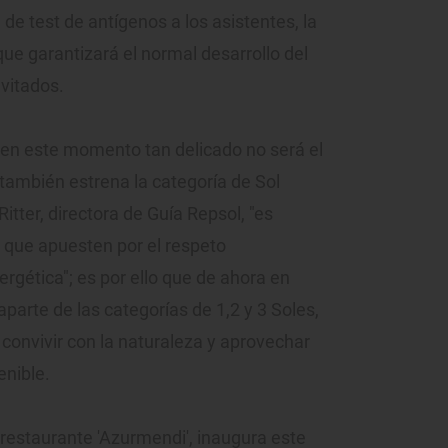
 de test de antígenos a los asistentes, la
ue garantizará el normal desarrollo del
nvitados.
r en este momento tan delicado no será el
también estrena la categoría de Sol
itter, directora de Guía Repsol, "es
s que apuesten por el respeto
ergética"; es por ello que de ahora en
parte de las categorías de 1,2 y 3 Soles,
convivir con la naturaleza y aprovechar
enible.
l restaurante 'Azurmendi', inaugura este