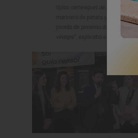
típico
romesquet de peix
para una
marinero de patata y pescado, en 
picada de pimento de romesco, alm
vinagre”, explicaba el chef mientr