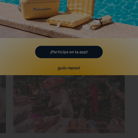
s 600 personas. “Se trata de un guiso
esta ocasión rape y mejillones, con una
endra, ajo asado, perejil, aceite y
as daba los últimos toques al plato.