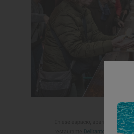
Una comida popu
En ese espacio, abarrotado a med
restaurante
Deliranto
de Salou (U