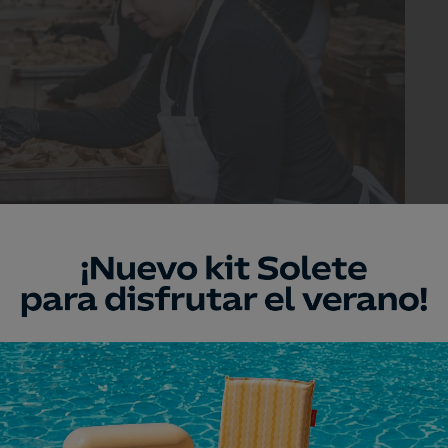
lar para casi 600 personas.
iodía, el cocinero Josep Moreno, del
n Sol Guía Repsol), ha preparado un