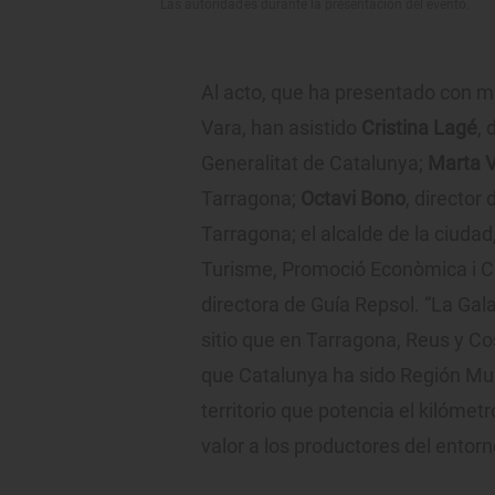
Las autoridades durante la presentación del evento.
Al acto, que ha presentado con 
Vara, han asistido
Cristina Lagé
, 
Generalitat de Catalunya;
Marta 
Tarragona;
Octavi Bono
, director
Tarragona; el alcalde de la ciudad
Turisme, Promoció Econòmica i 
directora de Guía Repsol. “La Gal
sitio que en Tarragona, Reus y C
que Catalunya ha sido Región Mun
territorio que potencia el kilómet
valor a los productores del entor