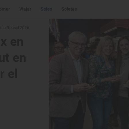
omer
Viajar
Soles
Soletes
 Guía Repsol 2026
x en
ut en
r el