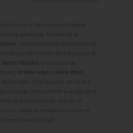
El espíritu de Carnaval invadió los puestos.
mucho humor el tarraconense Roberto
directora general de Turisme de la
Ventura
, vicepresidenta de la Diputació de
 del Patronat de Turisme de la Diputació de
,
Rubén Viñuales
; la concejala de
Comerç,
Montse Adan
; y
María Ritter
,
a de los Soles 2026 no podía ser en otro
osta Daurada, como colofón a un año en el
dial de la Gastronomía. Este es un
ro cero y donde la restauración pone en
no”, según destacó Lagé.