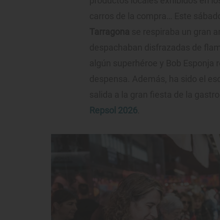
productos locales exhibidos en lo
carros de la compra… Este sábado
Tarragona
se respiraba un gran a
despachaban disfrazadas de flame
algún superhéroe y Bob Esponja re
despensa. Además, ha sido el esc
salida a la gran fiesta de la gast
Repsol 2026
.