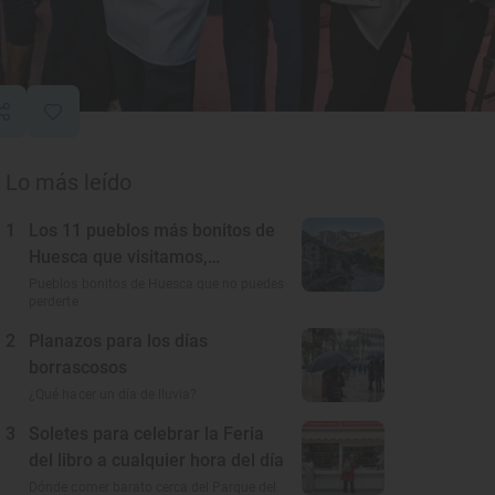
Lo más leído
1
Los 11 pueblos más bonitos de
Huesca que visitamos,
conocemos y amamos
Pueblos bonitos de Huesca que no puedes
perderte
2
Planazos para los días
borrascosos
¿Qué hacer un día de lluvia?
3
Soletes para celebrar la Feria
del libro a cualquier hora del día
Dónde comer barato cerca del Parque del