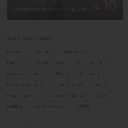
10
Ver galería de fotos completa
Temas relacionados
Qué ver
Cafeterías
Locales de ocio
Dónde salir
Cocina asiática
Cocina oriental
Cocina internacional
Tiendas
De compras
Mercados gourmet
Tiendas gourmet
Municipios
Madrid capital
Comunidad de Madrid
Dónde ir
Destinos
Destinos invierno
Invierno