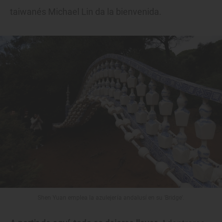
taiwanés Michael Lin da la bienvenida.
Shen Yuan emplea la azulejería andalusí en su 'Bridge'.