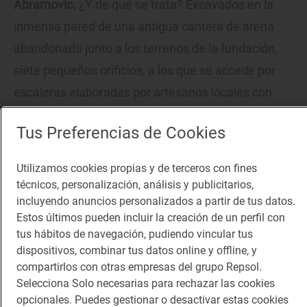
Abramovic.
¿Y de qué se trata? Excavados en la
inmensa pared de una antigua cantera de arena
abandonada junto a los terrenos de la fundación,
siete pequeños orificios, a los que se accede por
escaleras elaboradas por artesanos locales con
fibras vegetales y a distintas alturas, simbolizan
Tus Preferencias de Cookies
lugares de contemplación. ¿Una curiosidad? Se
trata de la obra de arte de Abramovic más grande
Utilizamos cookies propias y de terceros con fines
de toda su carrera. Una extraordinaria propuesta
técnicos, personalización, análisis y publicitarios,
incluyendo anuncios personalizados a partir de tus datos.
que completa la ruta y, con ella, la lista de
Estos últimos pueden incluir la creación de un perfil con
peculiares obras de arte pertenecientes a este
tus hábitos de navegación, pudiendo vincular tus
museo al aire libre vejeriego. Aunque Fundación
dispositivos, combinar tus datos online y offline, y
compartirlos con otras empresas del grupo Repsol.
Montenemdio Contemporánea es, en realidad,
Selecciona Solo necesarias para rechazar las cookies
mucho más.
opcionales. Puedes gestionar o desactivar estas cookies