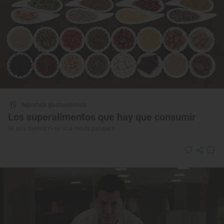
Reportaje gastronómico
Los superalimentos que hay que consumir
Ni son nuevos ni es una moda pasajera