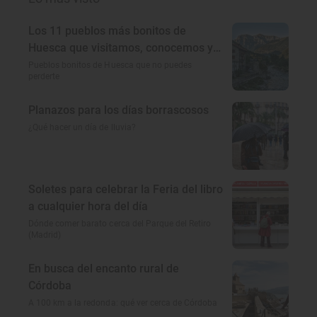
Los 11 pueblos más bonitos de
Huesca que visitamos, conocemos y
amamos
Pueblos bonitos de Huesca que no puedes
perderte
Planazos para los días borrascosos
¿Qué hacer un día de lluvia?
Soletes para celebrar la Feria del libro
a cualquier hora del día
Dónde comer barato cerca del Parque del Retiro
(Madrid)
En busca del encanto rural de
Córdoba
A 100 km a la redonda: qué ver cerca de Córdoba