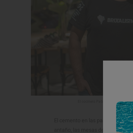
El cocinero Pablo López y la arqu
El cemento en las paredes, la bar
antaño, las mesas de madera, el l