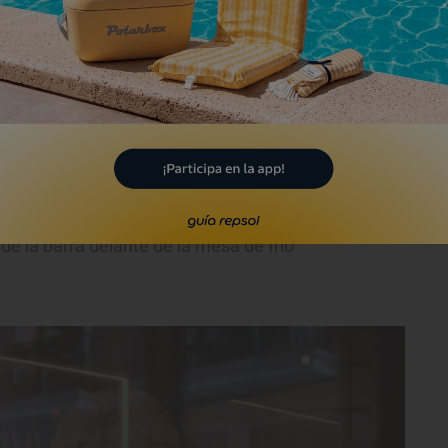
que vayas imaginando lo que vas a probar
El brutalismo consiste en resaltar los
z frita, en aceite y con sal. Solo la
ios escabeches buscan respetar los
puedo conservar lo que no se ha vendido,
o. Se trata de no tirar nada. Uso lubina de
s que se puede trabajar muy bien siendo
de la barra delante de la mesa de frío