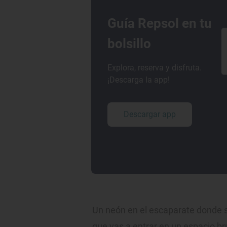
Guía Repsol en tu
bolsillo
Explora, reserva y disfruta.
¡Descarga la app!
Descargar app
Un neón en el escaparate donde s
que vas a entrar en un espacio bru