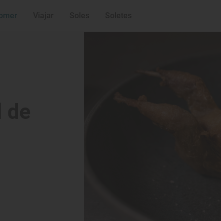
omer
Viajar
Soles
Soletes
l de