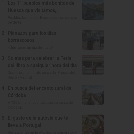
1
Los 11 pueblos más bonitos de
Huesca que visitamos,
conocemos y amamos
Pueblos bonitos de Huesca que no puedes
perderte
2
Planazos para los días
borrascosos
¿Qué hacer un día de lluvia?
3
Soletes para celebrar la Feria
del libro a cualquier hora del día
Dónde comer barato cerca del Parque del
Retiro (Madrid)
4
En busca del encanto rural de
Córdoba
A 100 km a la redonda: qué ver cerca de
Córdoba
5
El gusto de la autovía que te
lleva a Portugal
Restaurantes en la A-5: dónde comer rico y