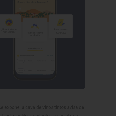
e expone la cava de vinos tintos avisa de
talista -estilo arquitectónico en el que