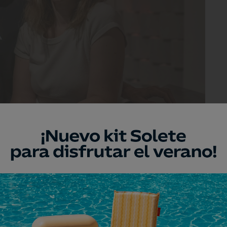
itecta Marta Cacho, responsable de la reforma.
ra revestida de zinc como en los bares de
atón para apoyar los cubiertos y las