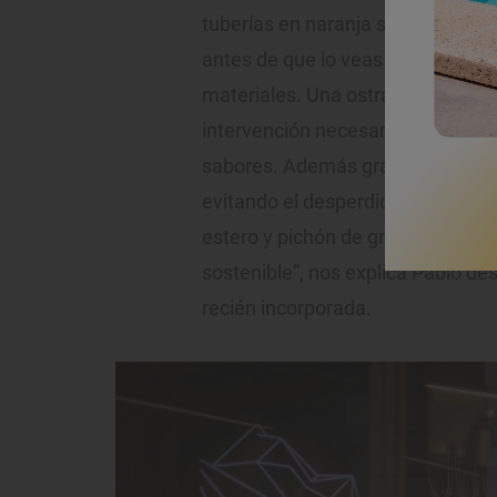
tuberías en naranja sirven para 
antes de que lo veas en el plato. “
materiales. Una ostra o una codorni
intervención necesaria. Los prop
sabores. Además gracias a ellos 
evitando el desperdicio alimentari
estero y pichón de granja, con lo
sostenible”, nos explica Pablo des
recién incorporada.