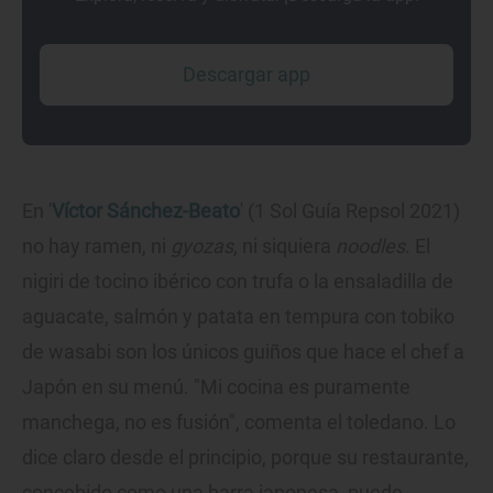
Descargar app
En '
Víctor Sánchez-Beato
' (1 Sol Guía Repsol 2021)
no hay ramen, ni
gyozas
, ni siquiera
noodles
. El
nigiri de tocino ibérico con trufa o la ensaladilla de
aguacate, salmón y patata en tempura con tobiko
de wasabi son los únicos guiños que hace el chef a
Japón en su menú. "Mi cocina es puramente
manchega, no es fusión", comenta el toledano. Lo
dice claro desde el principio, porque su restaurante,
concebido como una barra japonesa, puede