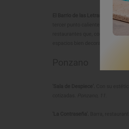
El Barrio de las Letras,
en concreto
tercer punto caliente gastronómi
restaurantes que, con su cocina c
espacios bien decorados. Para cer
Ponzano
'Sala de Despiece'.
Con su estétic
cotizadas.
Ponzano, 11.
'La Contraseña'.
Barra, restaurant