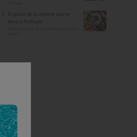
Córdoba
5
El gusto de la autovía que te
lleva a Portugal
Restaurantes en la A-5: dónde comer rico y
barato