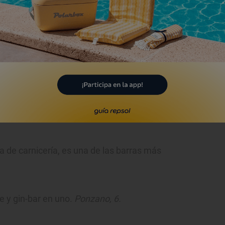
 la calle Santa María y aledaños, es el
co de la ciudad. Se suceden pequeños
reativa, invitan a largas sobremesas en
rar, un buen cóctel de autor.
a de carnicería, es una de las barras más
e y gin-bar en uno.
Ponzano, 6.