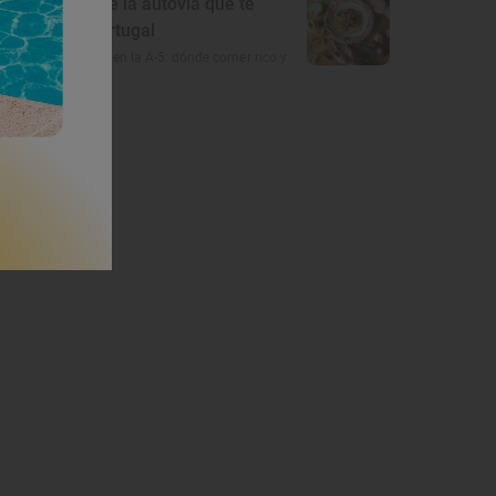
5
El gusto de la autovía que te
lleva a Portugal
Restaurantes en la A-5: dónde comer rico y
barato