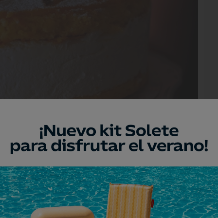
niegos en terrazas y chiringuitos que muchos
tá más bien desterrada. Si se hace bien puede ser
factura demasiado complicada.