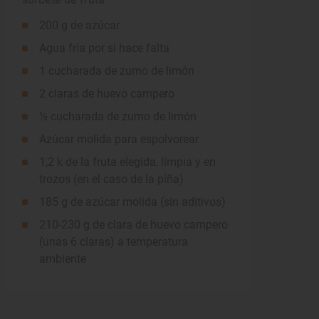
200 g de azúcar
Agua fría por si hace falta
1 cucharada de zumo de limón
2 claras de huevo campero
½ cucharada de zumo de limón
Azúcar molida para espolvorear
1,2 k de la fruta elegida, limpia y en
trozos (en el caso de la piña)
185 g de azúcar molida (sin aditivos)
210-230 g de clara de huevo campero
(unas 6 claras) a temperatura
ambiente