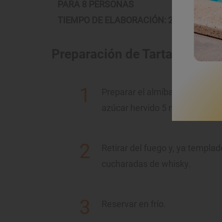
PARA 8 PERSONAS
TIEMPO DE ELABORACIÓN: 25 minutos
Preparación de Tarta de whis
Preparar el almíbar en un cazo
azúcar hervido 5 minutos.
Retirar del fuego y, ya templa
cucharadas de whisky.
Reservar en frío.