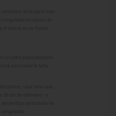
 introducir en la parte más
n el congelador el cuenco de
a y el azúcar en un frasco
re un plato plano pequeño
rvirá para hacer la tarta.
s bizcochos –que tiene que
 de 20 cm de diámetro– y
e del almíbar perfumado de
el congelador.