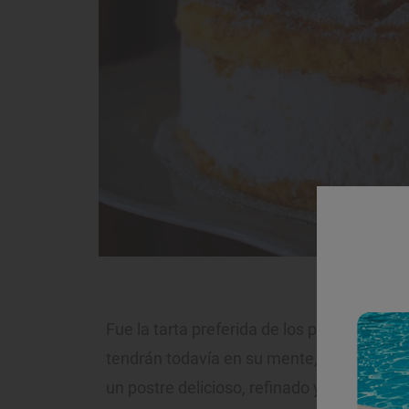
Fue la tarta preferida de los postres vera
tendrán todavía en su mente, pero hoy es
un postre delicioso, refinado y no es de 