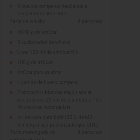
5 huevos camperos medianos a
temperatura ambiente
Tarta de whisky
 8 personas
40-50 g de azúcar
5 cucharadas de whisky
Unos 100 ml de almíbar frío
100 g de azúcar
Azúcar para quemar
4 yemas de huevo campero
2 bizcochos blancos según sea el
molde (unos 20 cm de diámetro o 15 x
20 cm si es rectangular)
½ l de nata para batir (35 % de MG
mínimo, mejor pasterizada que UHT)
Tarta merengada de
 8 personas
sorbete de fruta