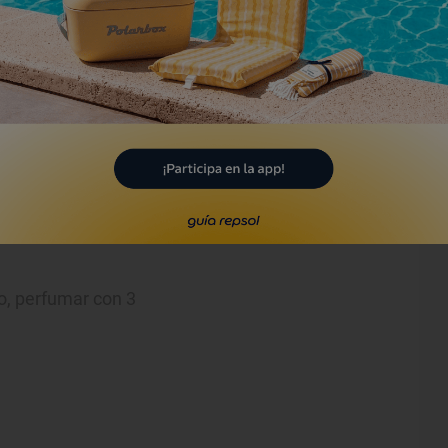
ky
 con 90 ml de agua, 60 g de
do, perfumar con 3