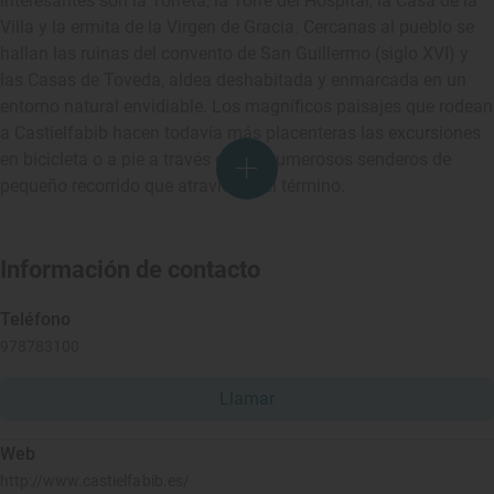
interesantes son la Torreta, la Torre del Hospital, la Casa de la
Villa y la ermita de la Virgen de Gracia. Cercanas al pueblo se
hallan las ruinas del convento de San Guillermo (siglo XVI) y
las Casas de Toveda, aldea deshabitada y enmarcada en un
entorno natural envidiable. Los magníficos paisajes que rodean
a Castielfabib hacen todavía más placenteras las excursiones
en bicicleta o a pie a través de los numerosos senderos de
pequeño recorrido que atraviesan el término.
Información de contacto
Teléfono
978783100
Llamar
Web
http://www.castielfabib.es/