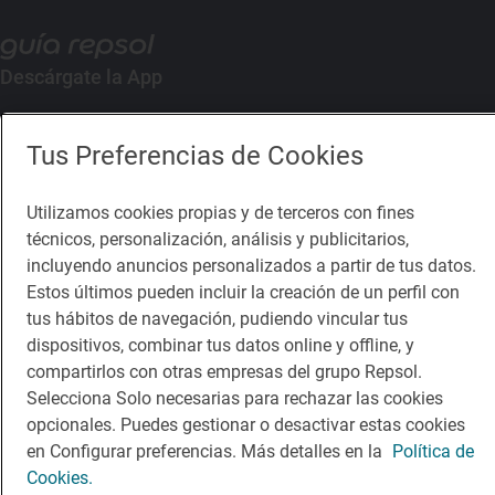
Descárgate la App
App Store
Google Play
Tus Preferencias de Cookies
Guía Repsol
Enlaces
Utilizamos cookies propias y de terceros con fines
técnicos, personalización, análisis y publicitarios,
Comer
Contacto
incluyendo anuncios personalizados a partir de tus datos.
Estos últimos pueden incluir la creación de un perfil con
Viajar
Sala de prensa
tus hábitos de navegación, pudiendo vincular tus
Dormir
Canal de ética
dispositivos, combinar tus datos online y offline, y
compartirlos con otras empresas del grupo Repsol.
Selecciona Solo necesarias para rechazar las cookies
opcionales. Puedes gestionar o desactivar estas cookies
en Configurar preferencias. Más detalles en la
Política de
Cookies.
Política de privacidad
Política de cookies
Nota legal