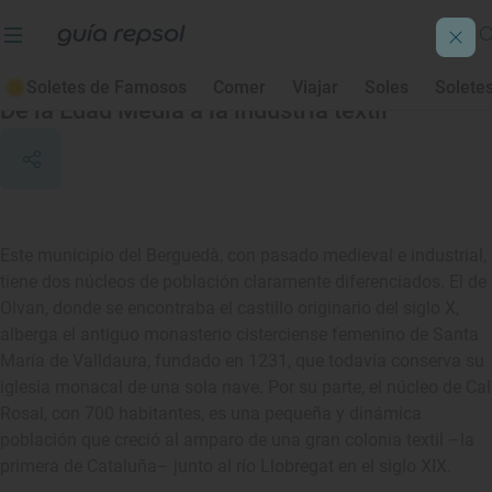
Olvan
Soletes de Famosos
Comer
Viajar
Soles
Solete
De la Edad Media a la industria textil
Este municipio del Berguedà, con pasado medieval e industrial,
tiene dos núcleos de población claramente diferenciados. El de
Olvan, donde se encontraba el castillo originario del siglo X,
alberga el antiguo monasterio cisterciense femenino de Santa
María de Valldaura, fundado en 1231, que todavía conserva su
iglesia monacal de una sola nave. Por su parte, el núcleo de Cal
Rosal, con 700 habitantes, es una pequeña y dinámica
población que creció al amparo de una gran colonia textil –la
primera de Cataluña– junto al río Llobregat en el siglo XIX.