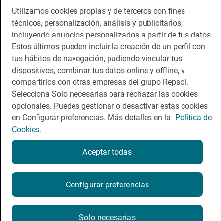
Guía Repsol
Enlaces
Utilizamos cookies propias y de terceros con fines
técnicos, personalización, análisis y publicitarios,
Comer
Contacto
incluyendo anuncios personalizados a partir de tus datos.
Viajar
Sala de prensa
Estos últimos pueden incluir la creación de un perfil con
tus hábitos de navegación, pudiendo vincular tus
Dormir
Canal de ética
dispositivos, combinar tus datos online y offline, y
compartirlos con otras empresas del grupo Repsol.
Selecciona Solo necesarias para rechazar las cookies
opcionales. Puedes gestionar o desactivar estas cookies
en Configurar preferencias. Más detalles en la
Política de
Política de privacidad
Política de cookies
Nota legal
Cookies.
Condiciones del servicio
© Repsol S.A. 2000
- 2026
Aceptar todas
Configurar preferencias
Solo necesarias