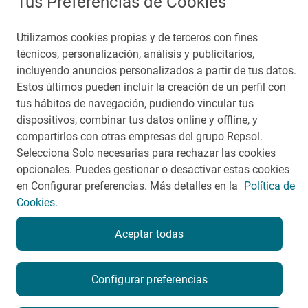
Tus Preferencias de Cookies
Guía Repsol
Enlaces
Utilizamos cookies propias y de terceros con fines
técnicos, personalización, análisis y publicitarios,
Comer
Contacto
incluyendo anuncios personalizados a partir de tus datos.
Estos últimos pueden incluir la creación de un perfil con
Viajar
Sala de prensa
tus hábitos de navegación, pudiendo vincular tus
dispositivos, combinar tus datos online y offline, y
Dormir
Canal de ética
compartirlos con otras empresas del grupo Repsol.
Selecciona Solo necesarias para rechazar las cookies
opcionales. Puedes gestionar o desactivar estas cookies
en Configurar preferencias. Más detalles en la
Política de
Cookies.
Política de privacidad
Política de cookies
Nota legal
Condiciones del servicio
Aceptar todas
© Repsol S.A. 2000
- 2026
Configurar preferencias