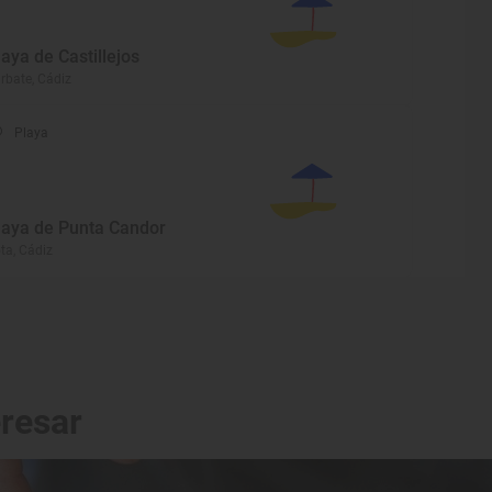
laya de Castillejos
rbate, Cádiz
Playa
laya de Punta Candor
ta, Cádiz
eresar