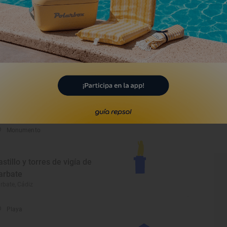
laya de El Carmen
rbate, Cádiz
Playa
laya de Zahora
rbate, Cádiz
Monumento
astillo y torres de vigía de
arbate
rbate, Cádiz
Playa