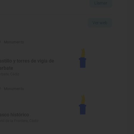
Llamar
Ver web
Monumento
astillo y torres de vigía de
arbate
rbate, Cádiz
Monumento
asco histórico
nil de la Frontera, Cádiz