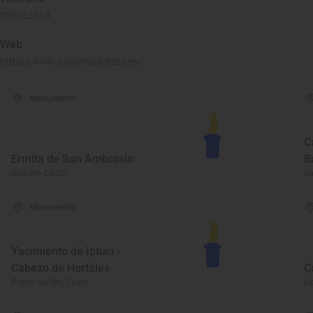
956063613
Web
https://www.turismobarbate.es/
Monumento
C
Ermita de San Ambrosio
B
Barbate, Cádiz
Ba
Monumento
Yacimiento de Iptuci -
Cabezo de Hortales
C
Prado del Rey, Cádiz
Co