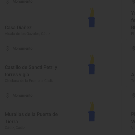
Monumento
Y
f
Casa Diáñez
B
Alcalá de los Gazules, Cádiz
El
Monumento
Castillo de Sancti Petri y
torres vigía
A
Chiclana de la Frontera, Cádiz
Tr
Monumento
Murallas de la Puerta de
P
Tierra
V
Cádiz, Cádiz
Vi