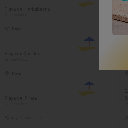
Playa de Hierbabuena
P
Barbate, Cádiz
Ba
Playa
Playa de Cañillos
P
Barbate, Cádiz
Ba
Playa
C
Playa del Pirata
B
Barbate, Cádiz
Ba
Lugar Emblemático