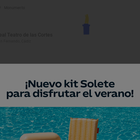
Monumento
eal Teatro de las Cortes
n Fernando, Cádiz
Playa
layas de Barbate
rbate, Cádiz
Playa