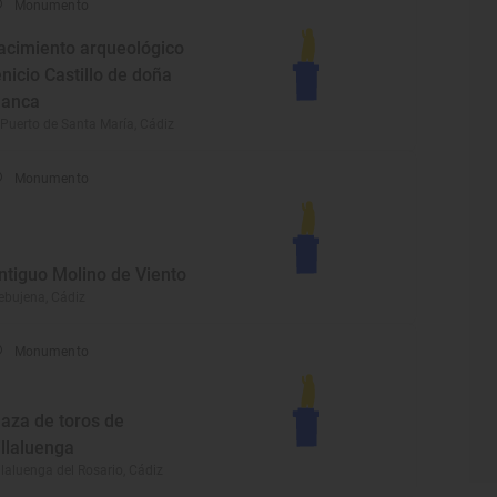
Monumento
acimiento arqueológico
enicio Castillo de doña
lanca
 Puerto de Santa María, Cádiz
Monumento
ntiguo Molino de Viento
ebujena, Cádiz
Monumento
laza de toros de
illaluenga
llaluenga del Rosario, Cádiz