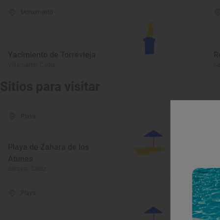
Monumento
Yacimiento de Torrevieja
R
Villamartín, Cádiz
Sa
Sitios para visitar
Playa
Playa de Zahara de los
Atunes
P
Barbate, Cádiz
Ba
Playa