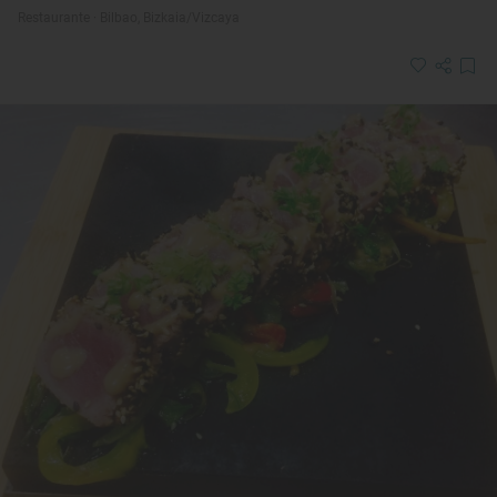
Restaurante · Bilbao, Bizkaia/Vizcaya