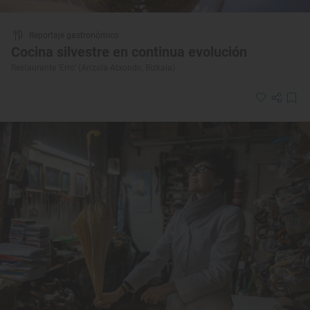
Reportaje gastronómico
Cocina silvestre en continua evolución
Restaurante ‘Erro’ (Arrzola-Atxondo, Bizkaia)