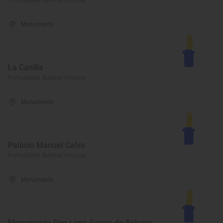
Portugalete, Bizkaia/Vizcaya
Monumento
La Canilla
Portugalete, Bizkaia/Vizcaya
Monumento
Palacio Manuel Calvo
Portugalete, Bizkaia/Vizcaya
Monumento
Monumento Don Lope García de Salazar