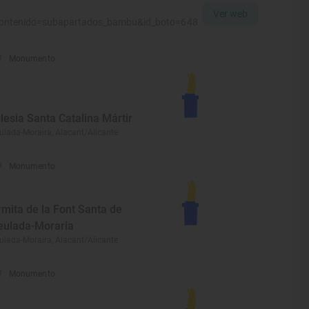
Ver web
contenido=subapartados_bambu&id_boto=648
Monumento
glesia Santa Catalina Mártir
ulada-Moraira, Alacant/Alicante
Monumento
rmita de la Font Santa de
eulada-Moraria
ulada-Moraira, Alacant/Alicante
Monumento