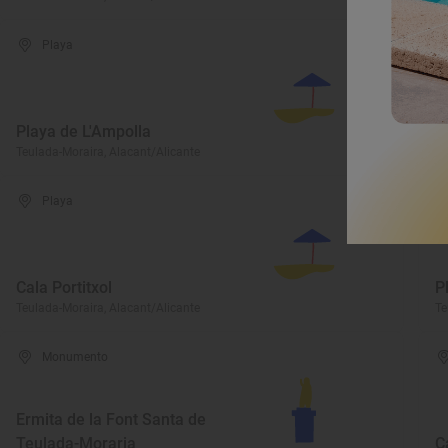
Playa
Playa de L'Ampolla
T
Teulada-Moraira, Alacant/Alicante
Te
Playa
Cala Portitxol
P
Teulada-Moraira, Alacant/Alicante
Te
Monumento
Ermita de la Font Santa de
Teulada-Moraria
C