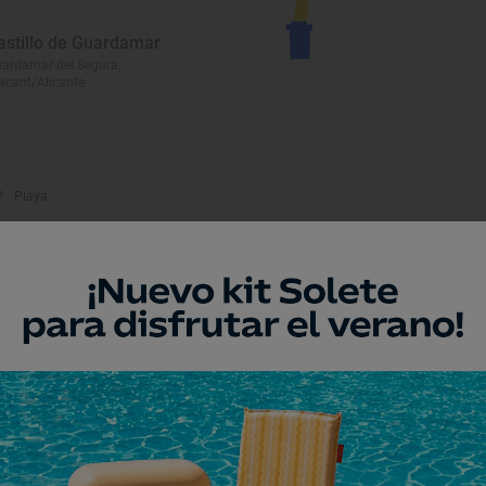
astillo de Guardamar
ardamar del Segura,
acant/Alicante
Playa
laya de El Andragó
ulada-Moraira, Alacant/Alicante
Monumento
glesia Santa Catalina Mártir
ulada-Moraira, Alacant/Alicante