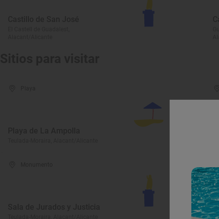
Castillo de San José
C
El Castell de Guadalest,
Gu
Alacant/Alicante
Al
Sitios para visitar
Playa
Playa de La Ampolla
P
Teulada-Moraira, Alacant/Alicante
Te
Monumento
Sala de Jurados y Justicia
I
Teulada-Moraira, Alacant/Alicante
Te