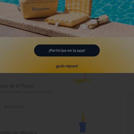
Monumento
orre vigía del Cap d'Or
ulada-Moraira, Alacant/Alicante
Playa
laya de El Portet
ulada-Moraira, Alacant/Alicante
Monumento
astillo de Moraira