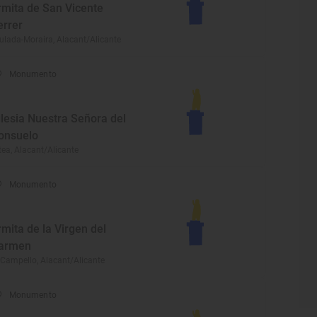
rmita de San Vicente
errer
ulada-Moraira, Alacant/Alicante
Monumento
glesia Nuestra Señora del
onsuelo
tea, Alacant/Alicante
Monumento
rmita de la Virgen del
armen
 Campello, Alacant/Alicante
Monumento