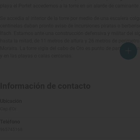
playa el Portet accedemos a la torre en un alarde de caminante 
Se accedía al interior de la torre por medio de una escalera colg
centinelas daban pronto aviso de incursiones piratas o berberisc
Ifach. Estamos ante una construcción defensiva y militar del sigl
hasta la mitad, de 11 metros de altura y 26 metros de perímetr
Moraira. La torre vigía del cabo de Oro es punto de partida, o fina
y en las playas o calas cercanas.
Información de contacto
Ubicación
Cap d'Or
Teléfono
965745168