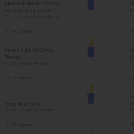
Iglesia de Nuestra Señora
E
de los Desamparados
F
Teulada-Moraira, Alacant/Alicante
Te
Monumento
Centro Cultural Gómez-
I
Tortosa
C
Novelda, Alacant/Alicante
Al
Monumento
E
Torre de la Illeta
C
El Campello, Alacant/Alicante
El
Monumento