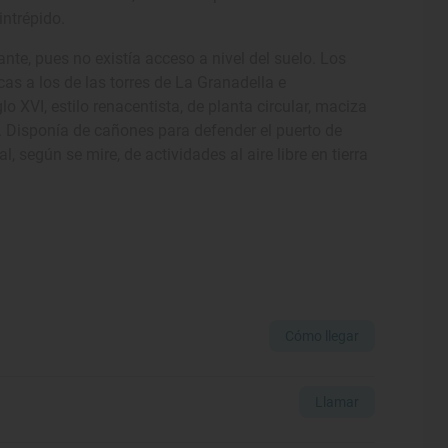
intrépido.
ante, pues no existía acceso a nivel del suelo. Los
as a los de las torres de La Granadella e
o XVI, estilo renacentista, de planta circular, maciza
o. Disponía de cañones para defender el puerto de
l, según se mire, de actividades al aire libre en tierra
Cómo llegar
Llamar