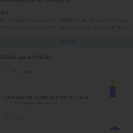
Web
http://sig.magrama.gob.es/93/ClienteWS/Guia-Playas/Default.aspx?
nombre=PLAYAS_WEB&claves=DGC.PLAYAS.PLY_CO_PLAYA&valores=
Ver web
Sitios para visitar
Monumento
Santuario de Nostra Senyora de Gràcia
Llucmajor, Balears/Islas Baleares
Playa