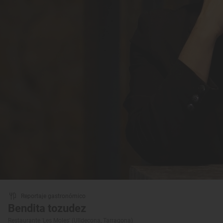
Reportaje gastronómico
Bendita tozudez
Restaurante 'Les Moles' (Ulldecona, Tarragona)