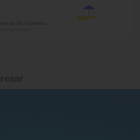
laya de Els Capellans
rragona, Tarragona
eresar