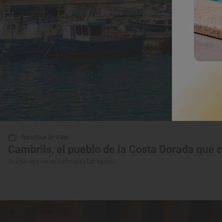
Reportaje de viaje
Cambrils, el pueblo de la Costa Dorada que 
Qué hacer y ver en Cambrils (Tarragona)