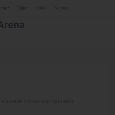
omer
Viajar
Soles
Soletes
 Arena
pre que estén controlados por sus dueños.