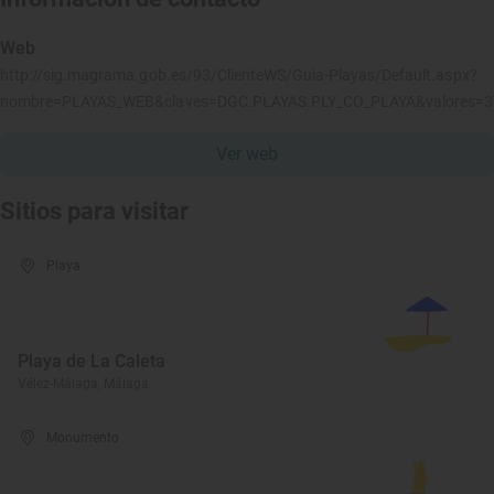
Web
http://sig.magrama.gob.es/93/ClienteWS/Guia-Playas/Default.aspx?
nombre=PLAYAS_WEB&claves=DGC.PLAYAS.PLY_CO_PLAYA&valores=
Ver web
Sitios para visitar
Playa
Playa de La Caleta
Vélez-Málaga, Málaga
Monumento