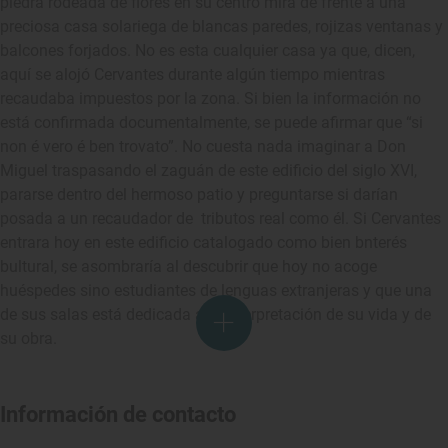
piedra rodeada de flores en su centro mira de frente a una
preciosa casa solariega de blancas paredes, rojizas ventanas y
balcones forjados. No es esta cualquier casa ya que, dicen,
aquí se alojó Cervantes durante algún tiempo mientras
recaudaba impuestos por la zona. Si bien la información no
está confirmada documentalmente, se puede afirmar que “si
non é vero é ben trovato”. No cuesta nada imaginar a Don
Miguel traspasando el zaguán de este edificio del siglo XVI,
pararse dentro del hermoso patio y preguntarse si darían
posada a un recaudador de tributos real como él. Si Cervantes
entrara hoy en este edificio catalogado como bien bnterés
bultural, se asombraría al descubrir que hoy no acoge
huéspedes sino estudiantes de lenguas extranjeras y que una
de sus salas está dedicada a la interpretación de su vida y de
su obra.
Información de contacto