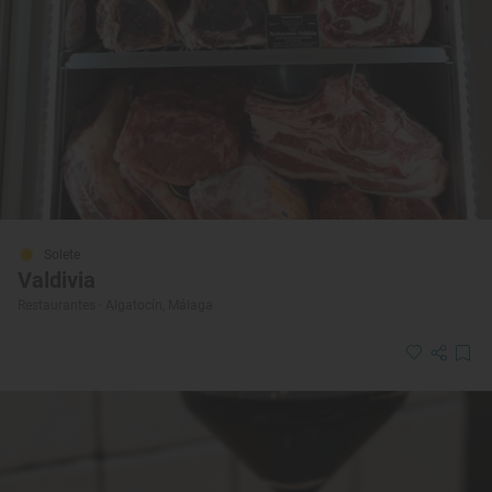
Solete
Valdivia
Restaurantes · Algatocín, Málaga