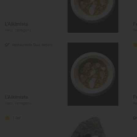
L'Alkimista
F
Reus, Tarragona
Re
Restaurante Guía Repsol
L'Alkimista
F
Reus, Tarragona
Re
1 Sol