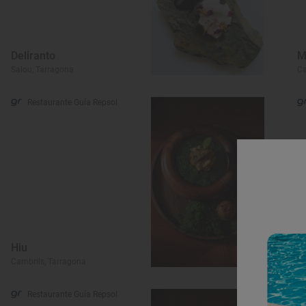
Deliranto
M
Salou, Tarragona
Ca
Restaurante Guía Repsol
Hiu
S
Cambrils, Tarragona
Ca
Restaurante Guía Repsol