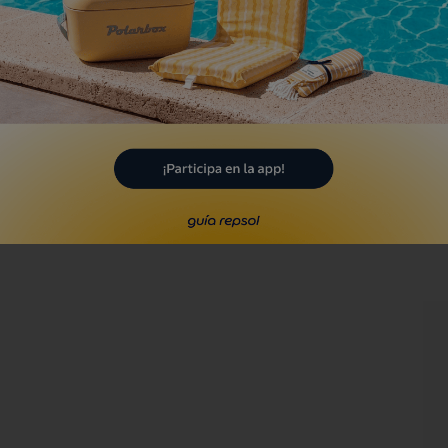
asa Ramón
canar, Tarragona