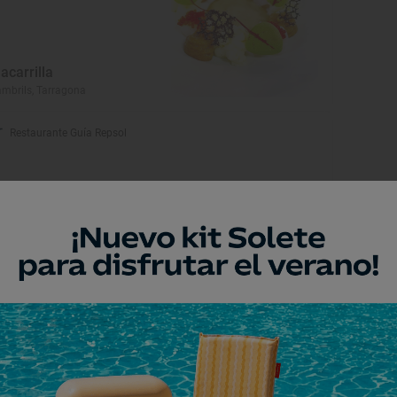
acarrilla
mbrils, Tarragona
Restaurante Guía Repsol
anromà
stellvell del Camp, Tarragona
Restaurante Guía Repsol