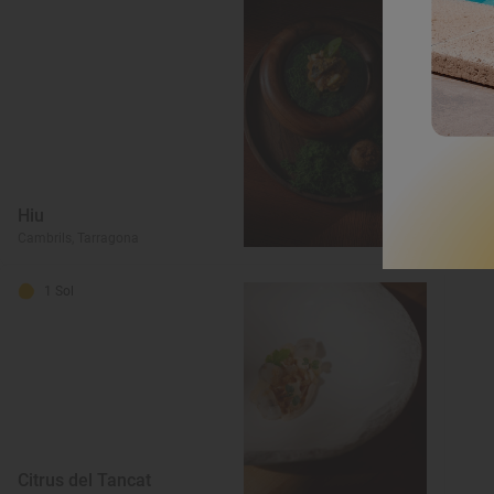
Hiu
C
Cambrils, Tarragona
Al
1 Sol
Citrus del Tancat