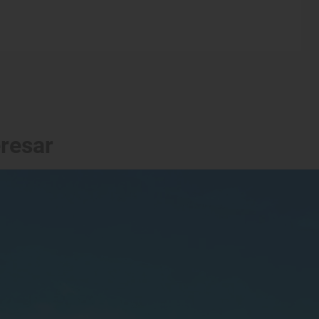
eresar