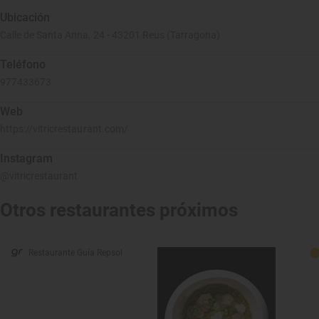
Ubicación
Calle de Santa Anna, 24 - 43201 Reus (Tarragona)
Teléfono
977433673
Web
https://vitricrestaurant.com/
Instagram
@vitricrestaurant
Otros restaurantes próximos
Restaurante Guía Repsol