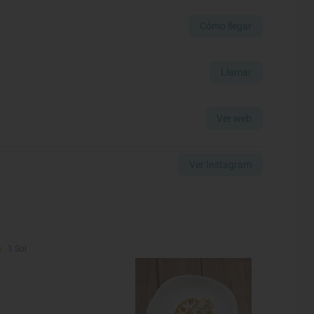
Cómo llegar
Llamar
Ver web
Ver Instagram
1 Sol