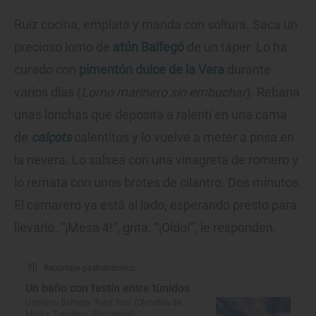
Ruiz cocina, emplata y manda con soltura. Saca un
precioso lomo de
atún Balfegó
de un táper. Lo ha
curado con
pimentón dulce de la Vera
durante
varios días (
Lomo marinero sin embuchar
). Rebana
unas lonchas que deposita a ralentí en una cama
de
calçots
calentitos y lo vuelve a meter a prisa en
la nevera. Lo salsea con una vinagreta de romero y
lo remata con unos brotes de cilantro. Dos minutos.
El camarero ya está al lado, esperando presto para
llevarlo. “¡Mesa 4!”, grita. “¡Oído!”, le responden.
Reportaje gastronómico
Un baño con festín entre túnidos
Universo Balfegó: Tuna Tour (L'Ametlla de
Mar) y ‘Tunateca’ (Barcelona)