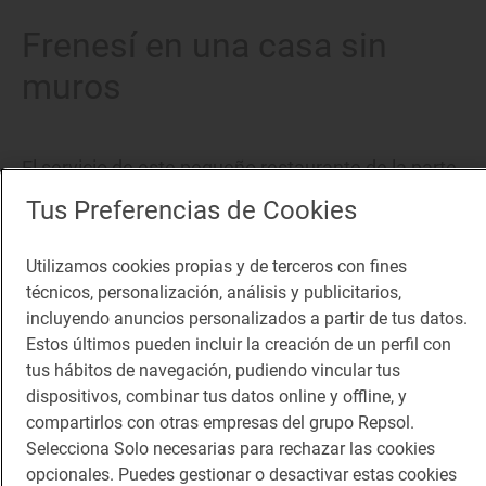
Frenesí en una casa sin
muros
El servicio de este pequeño restaurante de la parte
alta de
Tarragona
es el de una cocina sin filtro,
Tus Preferencias de Cookies
frenética. Y ese espacio -el territorio de Ana Ruiz-
Utilizamos cookies propias y de terceros con fines
ocupa más de la mitad del restaurante. En un
técnicos, personalización, análisis y publicitarios,
rincón asoma una
kamado
verde vejiga bajo una
incluyendo anuncios personalizados a partir de tus datos.
campaña industrial como un porche metálico. Al
Estos últimos pueden incluir la creación de un perfil con
tus hábitos de navegación, pudiendo vincular tus
fondo, azulejos negros relucientes, justo delante de
dispositivos, combinar tus datos online y offline, y
la mesa donde vuelan los tápers y todo acontece.
compartirlos con otras empresas del grupo Repsol.
Dos barras de madera, solo cortadas por el paso a
Selecciona Solo necesarias para rechazar las cookies
opcionales. Puedes gestionar o desactivar estas cookies
cocina, pertrechan esa inmensa cocina. Detrás, un